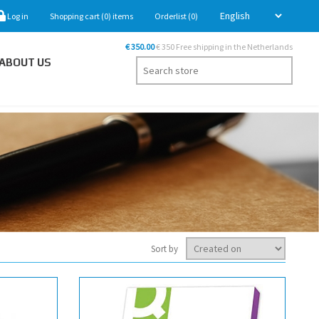
Log in
Shopping cart
(0)
items
Orderlist
(0)
€ 350.00
€ 350 Free shipping in the Netherlands
ABOUT US
Sort by