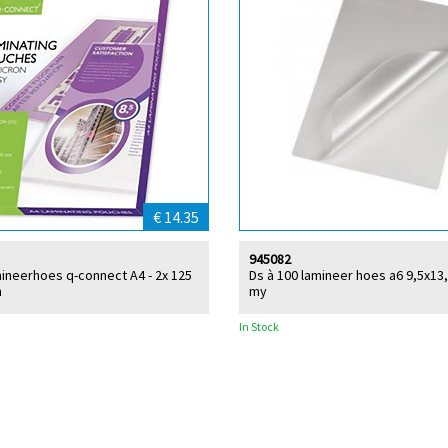
€ 14.35
945082
mineerhoes q-connect A4 - 2x 125
Ds à 100 lamineer hoes a6 9,5x13
n
my
In Stock