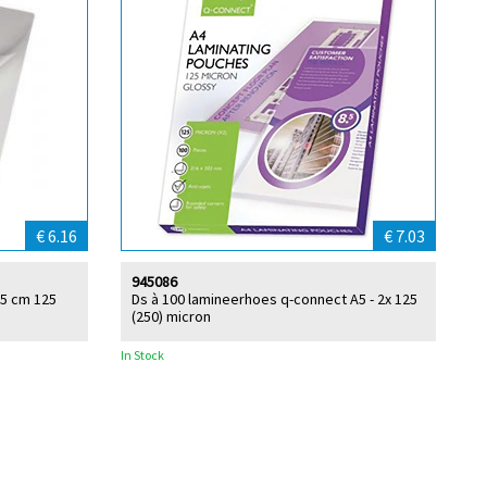
€ 6.16
€ 7.03
945086
,5 cm 125
Ds à 100 lamineerhoes q-connect A5 - 2x 125
(250) micron
In Stock