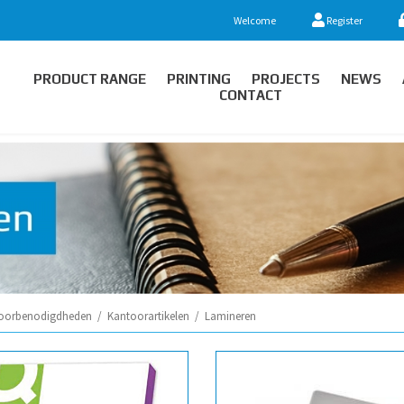
Welcome
Register
PRODUCT RANGE
PRINTING
PROJECTS
NEWS
CONTACT
oorbenodigdheden
/
Kantoorartikelen
/
Lamineren