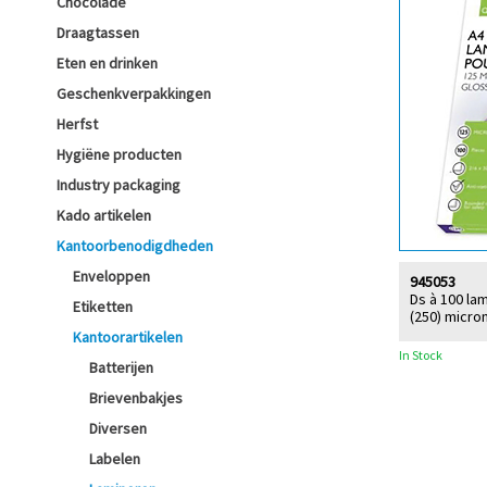
Chocolade
Draagtassen
Eten en drinken
Geschenkverpakkingen
Herfst
Hygiëne producten
Industry packaging
Kado artikelen
Kantoorbenodigdheden
Enveloppen
945053
Ds à 100 la
Etiketten
(250) micro
Kantoorartikelen
In Stock
Batterijen
Brievenbakjes
Diversen
Labelen