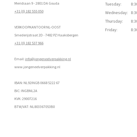
Meridiaan 9 - 2801 DA Gouda
Tuesday:
8:3
+31 (0) 182 555 050
Wednesday:
8:3
Thursday:
8:3
VERKOOPKANTOOR NL-OOST
Friday:
8:3
Smederijstraat 2D - 7482 PZ Haaksbergen
+31 (0) 182 537 966
Email:
info@jongeneelverpakking.nl
www.
jongeneelverpakking.nl
IBAN: NL92INGB 0668 5222 67
BIC: INGBNL2A
KVK: 29007216
BTW/VAT: NL803367053B0