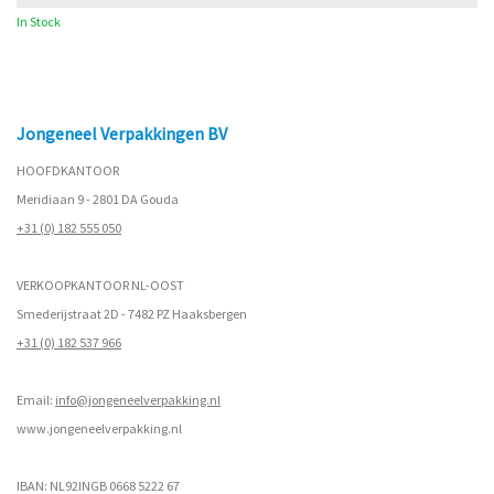
In Stock
Jongeneel Verpakkingen BV
HOOFDKANTOOR
Meridiaan 9 - 2801 DA Gouda
+31 (0) 182 555 050
VERKOOPKANTOOR NL-OOST
Smederijstraat 2D - 7482 PZ Haaksbergen
+31 (0) 182 537 966
Email:
info@jongeneelverpakking.nl
www.
jongeneelverpakking.nl
IBAN: NL92INGB 0668 5222 67