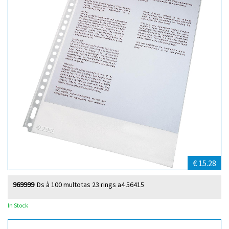
€ 15.28
969999
Ds à 100 multotas 23 rings a4 56415
In Stock