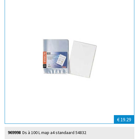
€ 19.29
969998
Ds à 100 L map a4 standaard 54832