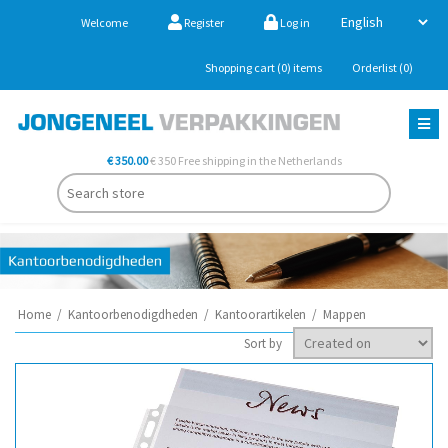
Welcome
Register
Log in
Shopping cart
(0)
items
Orderlist
(0)
€ 350.00
€ 350 Free shipping in the Netherlands
Home
/
Kantoorbenodigdheden
/
Kantoorartikelen
/
Mappen
Sort by