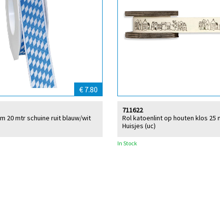
€ 7.80
711622
mm 20 mtr schuine ruit blauw/wit
Rol katoenlint op houten klos 25
Huisjes (uc)
In Stock