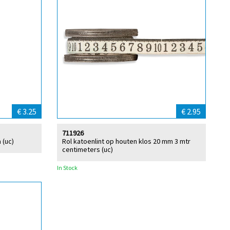
€ 3.25
€ 2.95
711926
 (uc)
Rol katoenlint op houten klos 20 mm 3 mtr
centimeters (uc)
In Stock