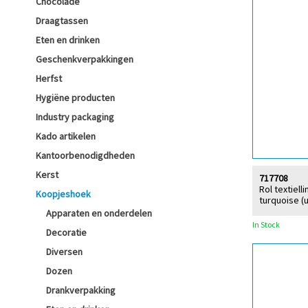
Chocolade
Draagtassen
Eten en drinken
Geschenkverpakkingen
Herfst
Hygiëne producten
Industry packaging
Kado artikelen
Kantoorbenodigdheden
Kerst
717708
Rol textiell
Koopjeshoek
turquoise (
Apparaten en onderdelen
In Stock
Decoratie
Diversen
Dozen
Drankverpakking