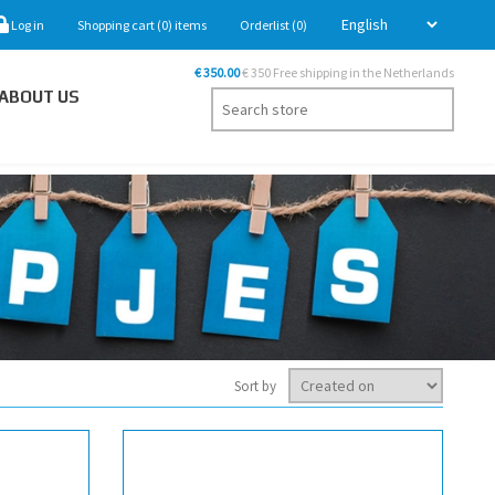
Log in
Shopping cart
(0)
items
Orderlist
(0)
€ 350.00
€ 350 Free shipping in the Netherlands
ABOUT US
Sort by