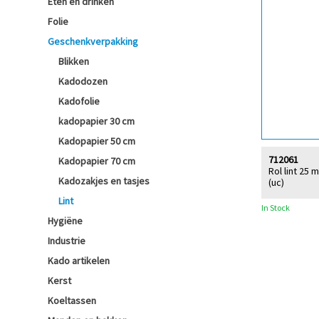
Eten en drinken
Folie
Geschenkverpakking
Blikken
Kadodozen
Kadofolie
kadopapier 30 cm
Kadopapier 50 cm
712061
Kadopapier 70 cm
Rol lint 25 
Kadozakjes en tasjes
(uc)
Lint
In Stock
Hygiëne
Industrie
Kado artikelen
Kerst
Koeltassen