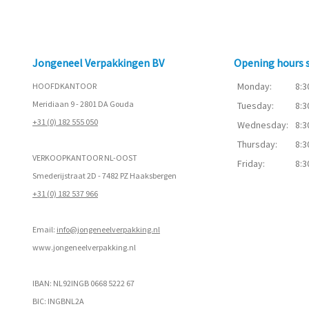
Jongeneel Verpakkingen BV
Opening hours
Monday:
8:3
HOOFDKANTOOR
Meridiaan 9 - 2801 DA Gouda
Tuesday:
8:3
+31 (0) 182 555 050
Wednesday:
8:3
Thursday:
8:3
VERKOOPKANTOOR NL-OOST
Friday:
8:3
Smederijstraat 2D - 7482 PZ Haaksbergen
+31 (0) 182 537 966
Email:
info@jongeneelverpakking.nl
www.
jongeneelverpakking.nl
IBAN: NL92INGB 0668 5222 67
BIC: INGBNL2A