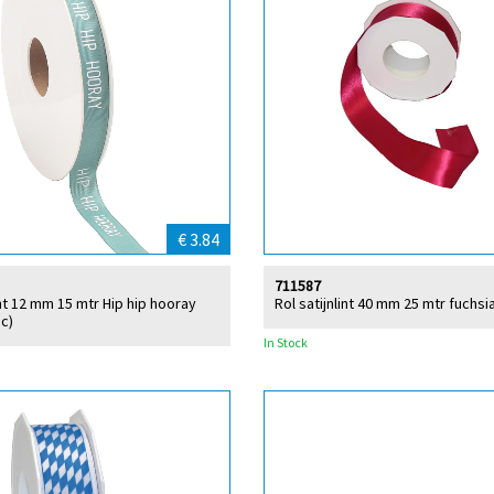
€ 3.84
711587
int 12 mm 15 mtr Hip hip hooray
Rol satijnlint 40 mm 25 mtr fuchsia
uc)
In Stock