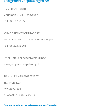
Jongeneel Verpakkingen BV
HOOFDKANTOOR
Meridiaan 9 - 2801 DA Gouda
+31 (0) 182 555 050
VERKOOPKANTOOR NL-OOST
Smederijstraat 2D - 7482 PZ Haaksbergen
+31 (0) 182 537 966
Email:
info@jongeneelverpakking.nl
www.
jongeneelverpakking.nl
IBAN: NL92INGB 0668 5222 67
BIC: INGBNL2A
KVK: 29007216
BTW/VAT: NL803367053B0
Opening hours showroom Gouda