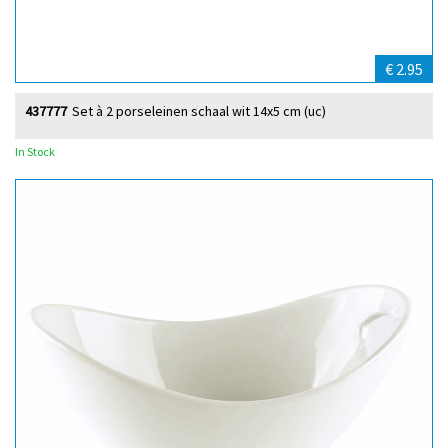
€ 2.95
437777
Set à 2 porseleinen schaal wit 14x5 cm (uc)
In Stock