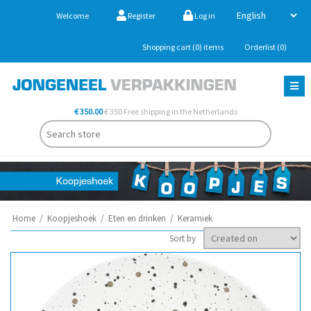
Welcome
Register
Log in
Shopping cart
(0)
items
Orderlist
(0)
€ 350.00
€ 350 Free shipping in the Netherlands
Home
/
Koopjeshoek
/
Eten en drinken
/
Keramiek
Sort by