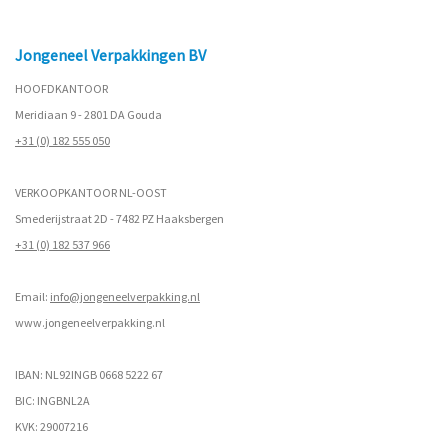
Jongeneel Verpakkingen BV
HOOFDKANTOOR
Meridiaan 9 - 2801 DA Gouda
+31 (0) 182 555 050
VERKOOPKANTOOR NL-OOST
Smederijstraat 2D - 7482 PZ Haaksbergen
+31 (0) 182 537 966
Email:
info@jongeneelverpakking.nl
www.
jongeneelverpakking.nl
IBAN: NL92INGB 0668 5222 67
BIC: INGBNL2A
KVK: 29007216