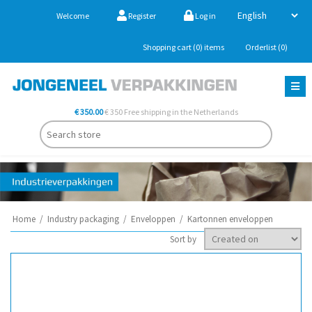
Welcome
Register
Log in
Shopping cart
(0)
items
Orderlist
(0)
€ 350.00
€ 350 Free shipping in the Netherlands
Home
/
Industry packaging
/
Enveloppen
/
Kartonnen enveloppen
Sort by