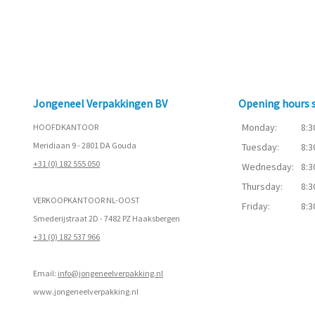
Jongeneel Verpakkingen BV
Opening hours
Monday:
8:3
HOOFDKANTOOR
Meridiaan 9 - 2801 DA Gouda
Tuesday:
8:3
+31 (0) 182 555 050
Wednesday:
8:3
Thursday:
8:3
VERKOOPKANTOOR NL-OOST
Friday:
8:3
Smederijstraat 2D - 7482 PZ Haaksbergen
+31 (0) 182 537 966
Email:
info@jongeneelverpakking.nl
www.
jongeneelverpakking.nl