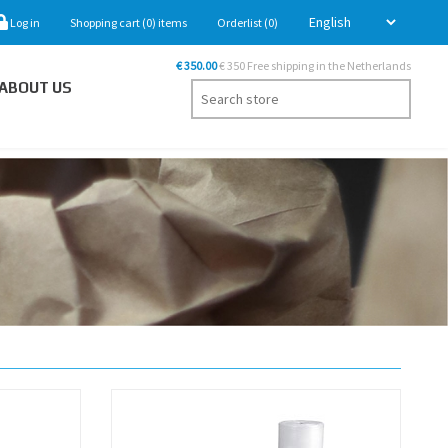
Log in
Shopping cart
(0)
items
Orderlist
(0)
€ 350.00
€ 350 Free shipping in the Netherlands
ABOUT US