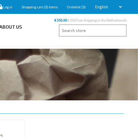
Log in
Shopping cart
(0)
items
Orderlist
(0)
€ 350.00
€ 350 Free shipping in the Netherlands
ABOUT US