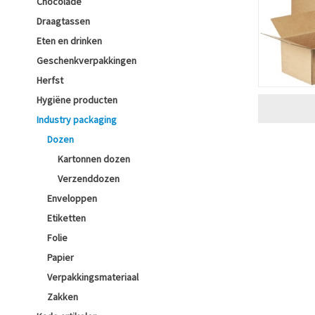
Chocolade
Draagtassen
Eten en drinken
Geschenkverpakkingen
Herfst
Hygiëne producten
Industry packaging
Dozen
Kartonnen dozen
Verzenddozen
Enveloppen
Etiketten
Folie
Papier
Verpakkingsmateriaal
Zakken