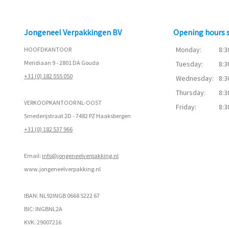
Jongeneel Verpakkingen BV
Opening hours
Monday:
8:3
HOOFDKANTOOR
Meridiaan 9 - 2801 DA Gouda
Tuesday:
8:3
+31 (0) 182 555 050
Wednesday:
8:3
Thursday:
8:3
VERKOOPKANTOOR NL-OOST
Friday:
8:3
Smederijstraat 2D - 7482 PZ Haaksbergen
+31 (0) 182 537 966
Email:
info@jongeneelverpakking.nl
www.
jongeneelverpakking.nl
IBAN: NL92INGB 0668 5222 67
BIC: INGBNL2A
KVK: 29007216