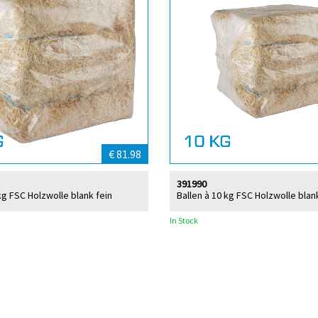
€ 81.98
391990
kg FSC Holzwolle blank fein
Ballen à 10 kg FSC Holzwolle blan
In Stock