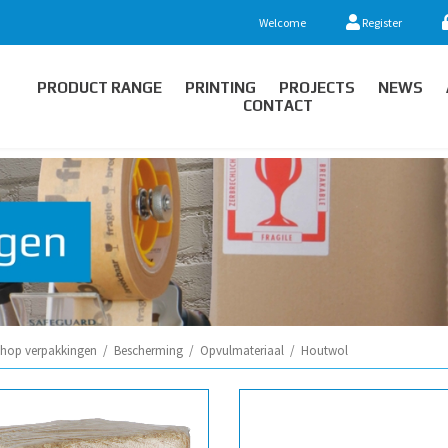
Welcome
Register
PRODUCT RANGE
PRINTING
PROJECTS
NEWS
CONTACT
hop verpakkingen
/
Bescherming
/
Opvulmateriaal
/
Houtwol