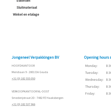
Etiketten
Sluitmateriaal
Winkel en etalage
Jongeneel Verpakkingen BV
Opening hours
Monday:
8:3
HOOFDKANTOOR
Meridiaan 9 - 2801 DA Gouda
Tuesday:
8:3
+31 (0) 182 555 050
Wednesday:
8:3
Thursday:
8:3
VERKOOPKANTOOR NL-OOST
Friday:
8:3
Smederijstraat 2D - 7482 PZ Haaksbergen
+31 (0) 182 537 966