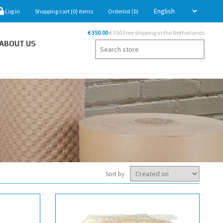
Log in
Shopping cart
(0)
items
Orderlist
(0)
€ 350.00
€ 350 Free shipping in the Netherlands
ABOUT US
Sort by