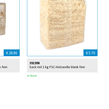
€ 28.86
€ 5.70
391998
k fein
Sack mit 1 kg FSC-Holzwolle blank fein
In Stock