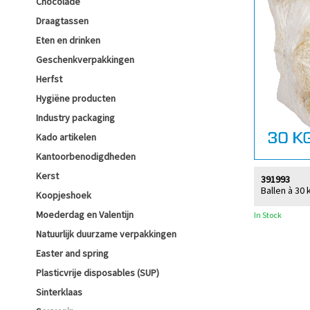
Chocolade
Draagtassen
Eten en drinken
Geschenkverpakkingen
Herfst
Hygiëne producten
Industry packaging
Kado artikelen
Kantoorbenodigdheden
Kerst
391993
Ballen à 30 
Koopjeshoek
Moederdag en Valentijn
In Stock
Natuurlijk duurzame verpakkingen
Easter and spring
Plasticvrije disposables (SUP)
Sinterklaas