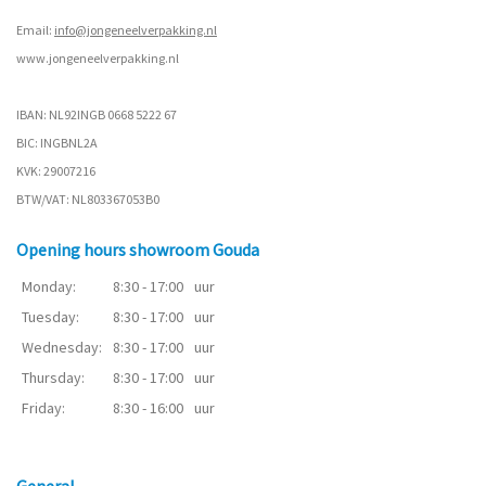
Email:
info@jongeneelverpakking.nl
www.
jongeneelverpakking.nl
IBAN: NL92INGB 0668 5222 67
BIC: INGBNL2A
KVK: 29007216
BTW/VAT: NL803367053B0
Opening hours showroom Gouda
Monday:
8:30 - 17:00
uur
Tuesday:
8:30 - 17:00
uur
Wednesday:
8:30 - 17:00
uur
Thursday:
8:30 - 17:00
uur
Friday:
8:30 - 16:00
uur
General