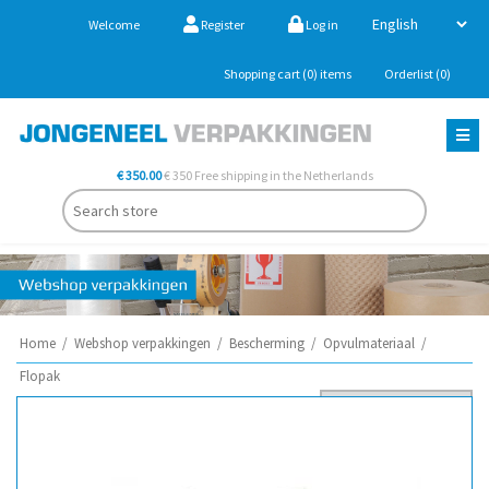
Welcome
Register
Log in
Shopping cart
(0)
items
Orderlist
(0)
€ 350.00
€ 350 Free shipping in the Netherlands
Home
/
Webshop verpakkingen
/
Bescherming
/
Opvulmateriaal
/
Flopak
Sort by