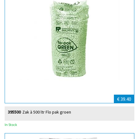
€ 39.40
395500
Zak à 500 ltr Flo pak groen
In Stock