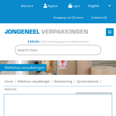
Welcome
Register
Log in
Shopping cart
(0)
items
Orderlist
(0)
€ 350.00
€ 350 Free shipping in the Netherlands
Home
/
Webshop verpakkingen
/
Bescherming
/
Opvulmateriaal
/
Airmove
Sort by