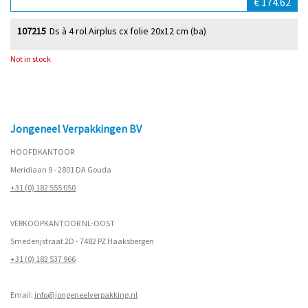
€ 174.62
107215
Ds à 4 rol Airplus cx folie 20x12 cm (ba)
Not in stock
Jongeneel Verpakkingen BV
HOOFDKANTOOR
Meridiaan 9 - 2801 DA Gouda
+31 (0) 182 555 050
VERKOOPKANTOOR NL-OOST
Smederijstraat 2D - 7482 PZ Haaksbergen
+31 (0) 182 537 966
Email:
info@jongeneelverpakking.nl