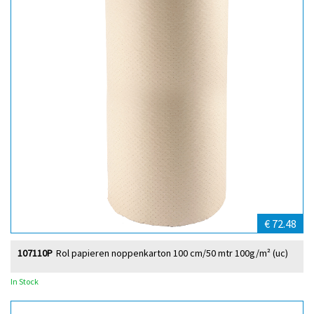
€ 72.48
107110P
Rol papieren noppenkarton 100 cm/50 mtr 100g/m² (uc)
In Stock