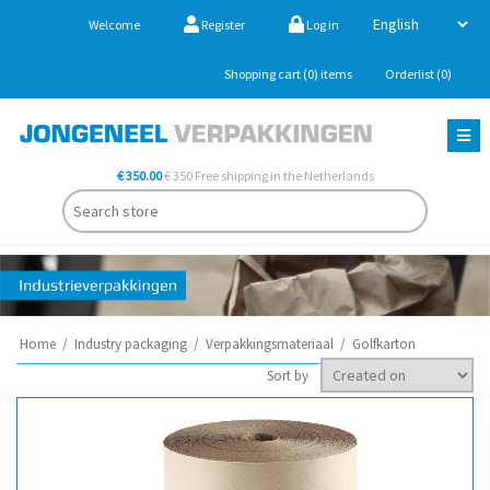
Welcome
Register
Log in
Shopping cart
(0)
items
Orderlist
(0)
€ 350.00
€ 350 Free shipping in the Netherlands
Home
/
Industry packaging
/
Verpakkingsmateriaal
/
Golfkarton
Sort by