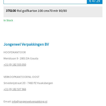
€ 47.29
370100
Rol golfkarton 100 cmx70 mtr 80/80
In Stock
Jongeneel Verpakkingen BV
HOOFDKANTOOR
Meridiaan 9 - 2801 DA Gouda
+31 (0) 182 555 050
VERKOOPKANTOOR NL-OOST
Smederijstraat 2D - 7482 PZ Haaksbergen
+31 (0) 182 537 966
Email:
info@jongeneelverpakking.nl