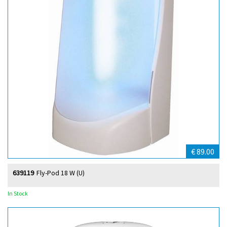
€ 89.00
639119
Fly-Pod 18 W (U)
In Stock