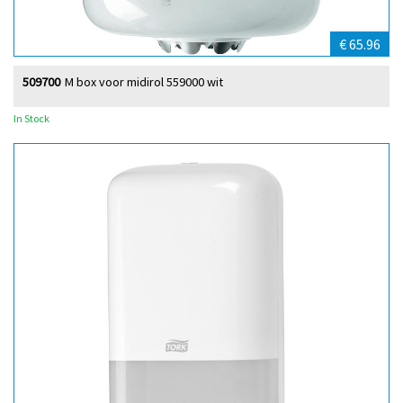
€ 65.96
509700
M box voor midirol 559000 wit
In Stock