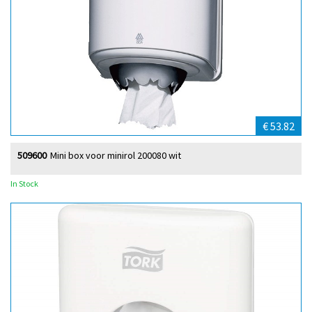
€ 53.82
509600
Mini box voor minirol 200080 wit
In Stock