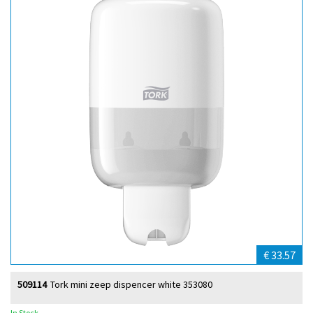
€ 33.57
509114
Tork mini zeep dispencer white 353080
In Stock