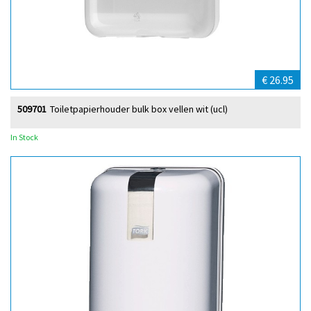
€ 26.95
509701
Toiletpapierhouder bulk box vellen wit (ucl)
In Stock