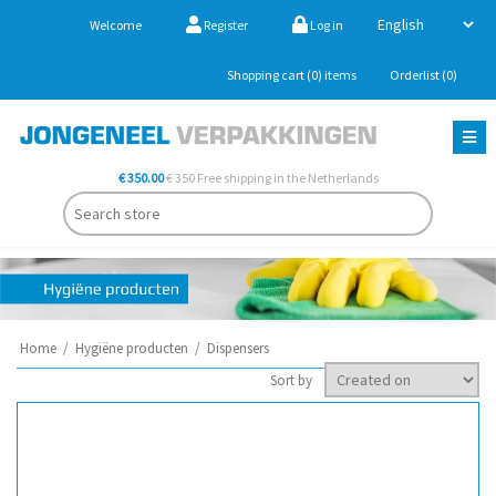
Welcome
Register
Log in
Shopping cart
(0)
items
Orderlist
(0)
€ 350.00
€ 350 Free shipping in the Netherlands
Home
/
Hygiëne producten
/
Dispensers
Sort by