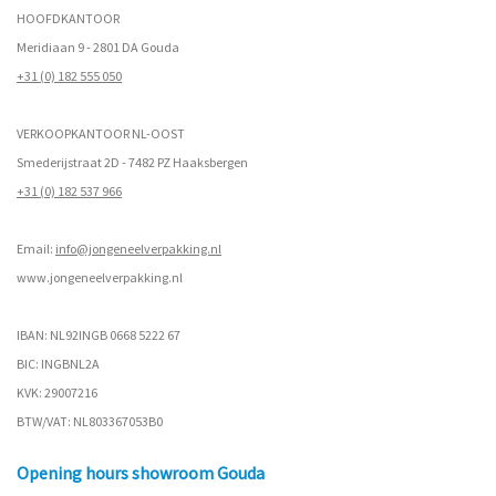
HOOFDKANTOOR
Meridiaan 9 - 2801 DA Gouda
+31 (0) 182 555 050
VERKOOPKANTOOR NL-OOST
Smederijstraat 2D - 7482 PZ Haaksbergen
+31 (0) 182 537 966
Email:
info@jongeneelverpakking.nl
www.
jongeneelverpakking.nl
IBAN: NL92INGB 0668 5222 67
BIC: INGBNL2A
KVK: 29007216
BTW/VAT: NL803367053B0
Opening hours showroom Gouda