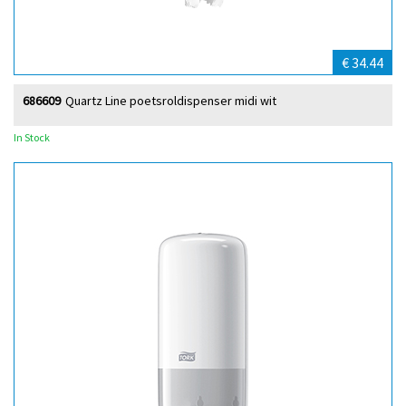
€ 34.44
686609
Quartz Line poetsroldispenser midi wit
In Stock