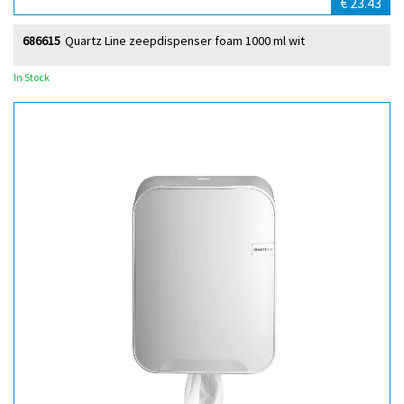
€ 23.43
686615
Quartz Line zeepdispenser foam 1000 ml wit
In Stock