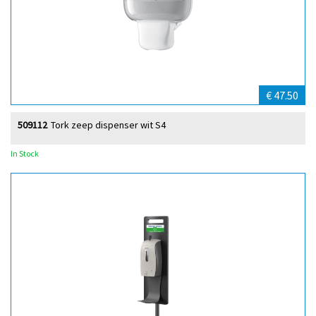
€ 47.50
509112
Tork zeep dispenser wit S4
In Stock