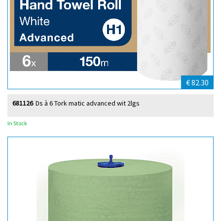
€ 82.30
681126
Ds à 6 Tork matic advanced wit 2lgs
In Stock