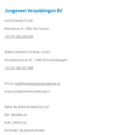
Jongeneel Verpakkingen BV
HOOFDKANTOOR
Meridiaan 9 - 2801 DA Gouda
+31 (0) 182 555 050
VERKOOPKANTOOR NL-OOST
Smederijstraat 2D - 7482 PZ Haaksbergen
+31 (0) 182 537 966
Email:
info@jongeneelverpakking.nl
www.
jongeneelverpakking.nl
IBAN: NL92INGB 0668 5222 67
BIC: INGBNL2A
KVK: 29007216
BTW/VAT: NL803367053B0