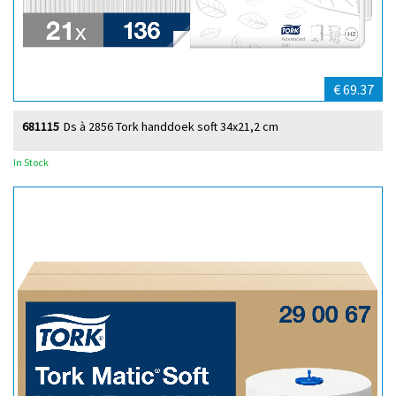
€ 69.37
681115
Ds à 2856 Tork handdoek soft 34x21,2 cm
In Stock