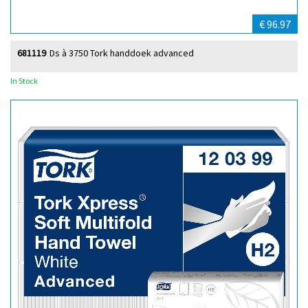
€ 96.97
681119
Ds à 3750 Tork handdoek advanced
In Stock