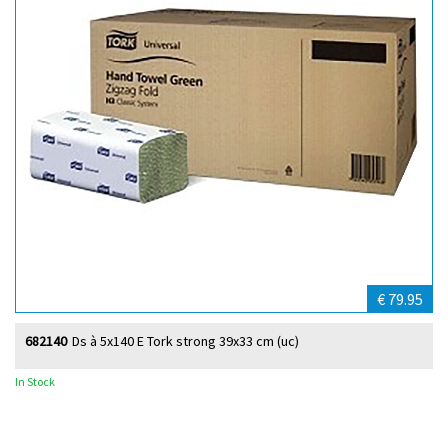
€ 79.95
682140
Ds à 5x140 E Tork strong 39x33 cm (uc)
In Stock