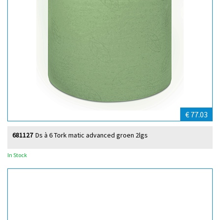
€ 77.03
681127
Ds à 6 Tork matic advanced groen 2lgs
In Stock