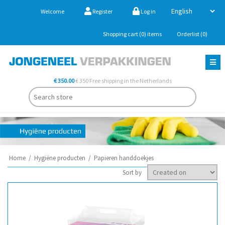
Welcome
Register
Log in
Shopping cart
(0)
items
Orderlist
(0)
€ 350.00
€ 350 Free shipping in the Netherlands
Home
/
Hygiëne producten
/
Papieren handdoekjes
Sort by