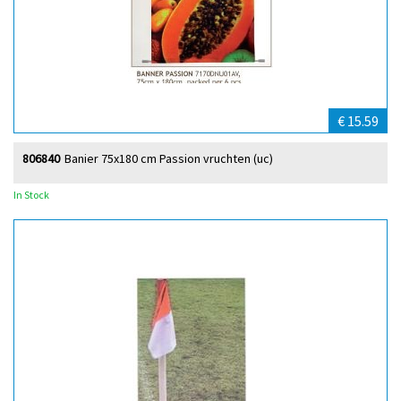
€ 15.59
806840
Banier 75x180 cm Passion vruchten (uc)
In Stock