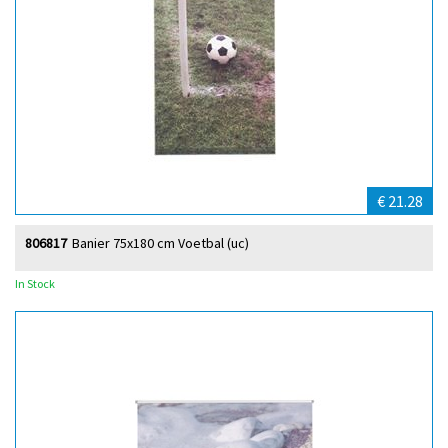
€ 21.28
806817
Banier 75x180 cm Voetbal (uc)
In Stock