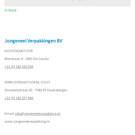
In Stock
Jongeneel Verpakkingen BV
HOOFDKANTOOR
Meridiaan 9 - 2801 DA Gouda
+31 (0) 182 555 050
VERKOOPKANTOOR NL-OOST
Smederijstraat 2D - 7482 PZ Haaksbergen
+31 (0) 182 537 966
Email:
info@jongeneelverpakking.nl
www.
jongeneelverpakking.nl