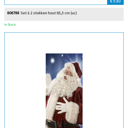
€ 9.80
806788
Set à 2 stokken hout 65,5 cm (uc)
In Stock