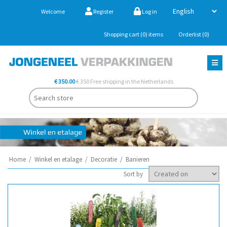
Welcome
Register
Log in
Shopping cart
(0)
items
Orderlist
(0)
€ 350.00
€ 350 Free shipping in the Netherlands
Home
/
Winkel en etalage
/
Decoratie
/
Banieren
Sort by