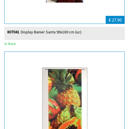
€ 27.90
807041
Display Banier Santa 90x180 cm (uc)
In Stock