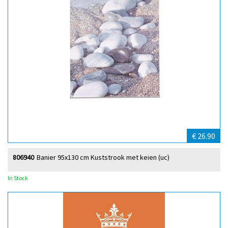
€ 26.90
806940
Banier 95x130 cm Kuststrook met keien (uc)
In Stock