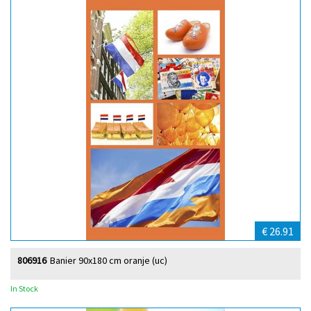
€ 26.91
806916
Banier 90x180 cm oranje (uc)
In Stock