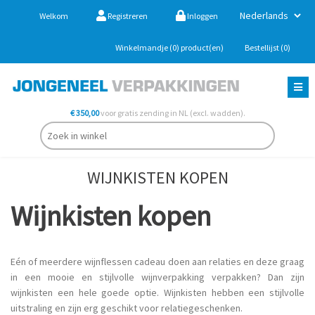
Welkom
Registreren
Inloggen
Winkelmandje
(0)
product(en)
Bestellijst
(0)
€ 350,00
voor gratis zending in NL (excl. wadden).
WIJNKISTEN KOPEN
Wijnkisten kopen
Eén of meerdere wijnflessen cadeau doen aan relaties en deze graag
in een mooie en stijlvolle wijnverpakking verpakken? Dan zijn
wijnkisten een hele goede optie. Wijnkisten hebben een stijlvolle
uitstraling en zijn erg geschikt voor relatiegeschenken.