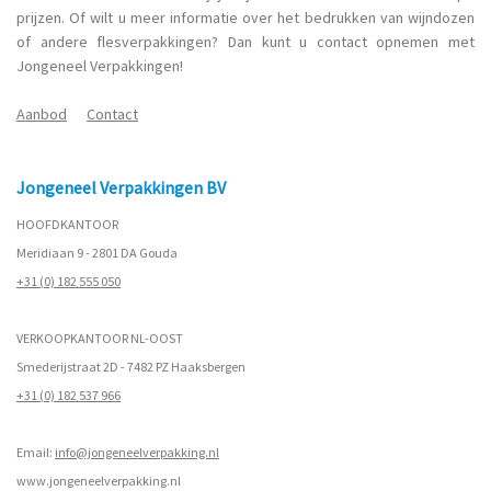
prijzen. Of wilt u meer informatie over het bedrukken van wijndozen
of andere flesverpakkingen? Dan kunt u contact opnemen met
Jongeneel Verpakkingen!
Aanbod
Contact
Jongeneel Verpakkingen BV
HOOFDKANTOOR
Meridiaan 9 - 2801 DA Gouda
+31 (0) 182 555 050
VERKOOPKANTOOR NL-OOST
Smederijstraat 2D - 7482 PZ Haaksbergen
+31 (0) 182 537 966
Email:
info@jongeneelverpakking.nl
www.
jongeneelverpakking.nl