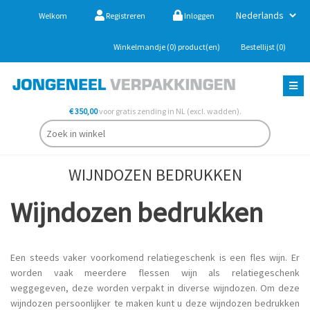
Welkom
Registreren
Inloggen
Winkelmandje
(0)
product(en)
Bestellijst
(0)
€ 350,00
voor gratis zending in NL (excl. wadden).
WIJNDOZEN BEDRUKKEN
Wijndozen bedrukken
Een steeds vaker voorkomend relatiegeschenk is een fles wijn. Er
worden vaak meerdere flessen wijn als relatiegeschenk
weggegeven, deze worden verpakt in diverse wijndozen. Om deze
wijndozen persoonlijker te maken kunt u deze wijndozen bedrukken