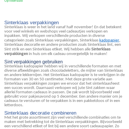
Op voorraad
Sinterklaas verpakkingen
Sinterklaas is weer in het land vanaf half november! En dat betekent
voor veel winkels en webshops veel cadeautjes verkopen en
inpakken. Wij verkopen verschillende producten in diverse
kadopapier
categorieën zoals Sinterklaas verpakkingen, Sinterklaas
,
Sinterklaas decoratie en andere producten zoals Sinterklaas lint, een
Sinterklaas
Sint strik en een Sinterklaas etiket. Wij hebben alle
verpakkingen
in huis om elk cadeau onvergetelijk te maken!
Sint verpakkingen gebruiken
Sinterklaas kadopapier hebben wij in verschillende formaten en met
diverse afbeeldingen zoals chocoladeletters, de mijter van Sinterklaas
en andere lekkernijen. Het Sinterklaas kadopapier is te verkrijgen in de
formaten van 30 en 50 centimeter. Met deze grote variatie aan
Sinterklaas verpakkingen zorgen we ervoor dat het sinterklaasfeest
een succes wordt. Daarnaast verkopen wij jute Sint zakken waar
allerlei formaten cadeaus in passen. De zak wordt bijvoorbeeld veel
gebruikt voor pakjesavond op 5 december. Een andere manier om je
cadeaus te versturen of te verpakken is in een pakketdoos of in een
letterdoos.
Sinterklaas decoratie combineren
Met het grote assortiment zijn veel verschillende combinaties om te
maken met betrekking tot de Sinterklaas verpakkingen. Bijvoorbeeld
een verschillend etiket of lint bij een andere soort cadeaupapier. Zo