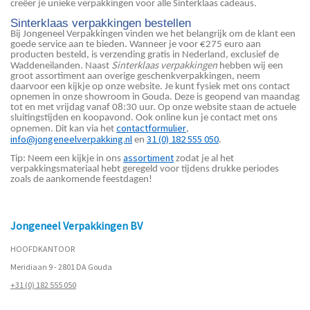
creëer je unieke verpakkingen voor alle Sinterklaas cadeaus.
Sinterklaas verpakkingen bestellen
Bij Jongeneel Verpakkingen vinden we het belangrijk om de klant een
goede service aan te bieden. Wanneer je voor €275 euro aan
producten besteld, is verzending gratis in Nederland, exclusief de
Sinterklaas verpakkingen
Waddeneilanden. Naast
hebben wij een
groot assortiment aan overige geschenkverpakkingen, neem
daarvoor een kijkje op onze website. Je kunt fysiek met ons contact
opnemen in onze showroom in Gouda. Deze is geopend van maandag
tot en met vrijdag vanaf 08:30 uur. Op onze website staan de actuele
sluitingstijden en koopavond. Ook online kun je contact met ons
contactformulier
opnemen. Dit kan via het
,
info@jongeneelverpakking.nl
31 (0) 182 555 050
en
.
assortiment
Tip: Neem een kijkje in ons
zodat je al het
verpakkingsmateriaal hebt geregeld voor tijdens drukke periodes
zoals de aankomende feestdagen!
Jongeneel Verpakkingen BV
HOOFDKANTOOR
Meridiaan 9 - 2801 DA Gouda
+31 (0) 182 555 050