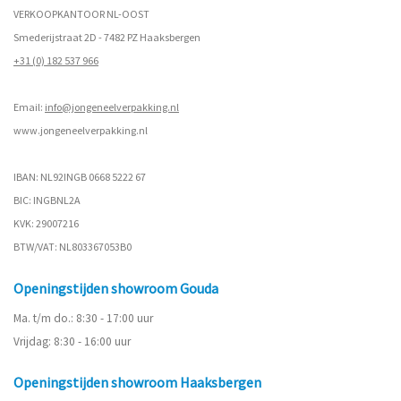
VERKOOPKANTOOR NL-OOST
Smederijstraat 2D - 7482 PZ Haaksbergen
+31 (0) 182 537 966
Email:
info@jongeneelverpakking.nl
www.
jongeneelverpakking.nl
IBAN: NL92INGB 0668 5222 67
BIC: INGBNL2A
KVK: 29007216
BTW/VAT: NL803367053B0
Openingstijden showroom Gouda
Ma. t/m do.: 8:30 - 17:00 uur
Vrijdag: 8:30 - 16:00 uur
Openingstijden showroom Haaksbergen