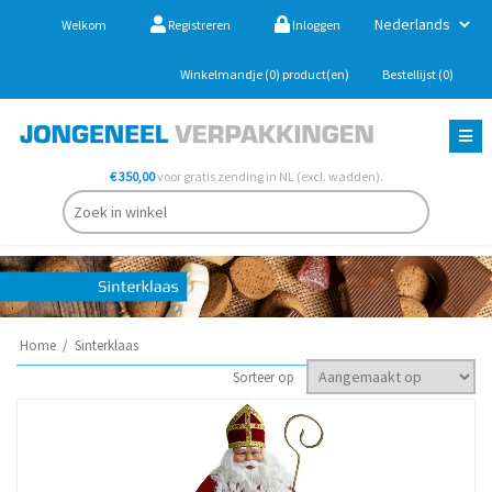
Welkom
Registreren
Inloggen
Winkelmandje
(0)
product(en)
Bestellijst
(0)
€ 350,00
voor gratis zending in NL (excl. wadden).
Home
/
Sinterklaas
Sorteer op