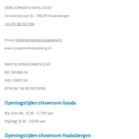
VERKOOPKANTOOR NL-OOST
Smederijstraat 2D - 7482 PZ Haaksbergen
+31 (0) 182 537 966
Email:
info@jongeneelverpakking.nl
www.
jongeneelverpakking.nl
IBAN: NL92INGB 0668 5222 67
BIC: INGBNL2A
KVK: 29007216
BTW/VAT: NL803367053B0
Openingstijden showroom Gouda
Ma. t/m do.: 8:30 - 17:00 uur
Vrijdag: 8:30 - 16:00 uur
Openingstijden showroom Haaksbergen