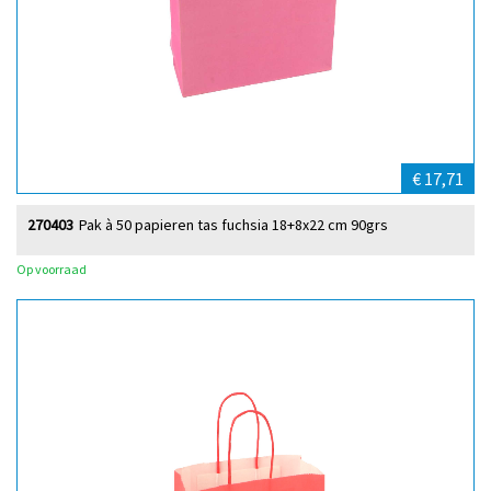
€ 17,71
270403
Pak à 50 papieren tas fuchsia 18+8x22 cm 90grs
Op voorraad