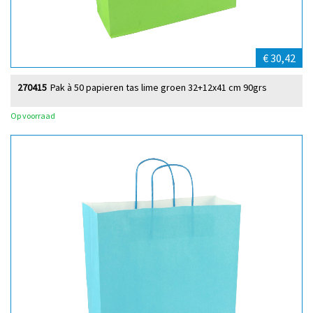
€ 30,42
270415
Pak à 50 papieren tas lime groen 32+12x41 cm 90grs
Op voorraad