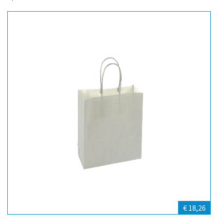
€ 18,26