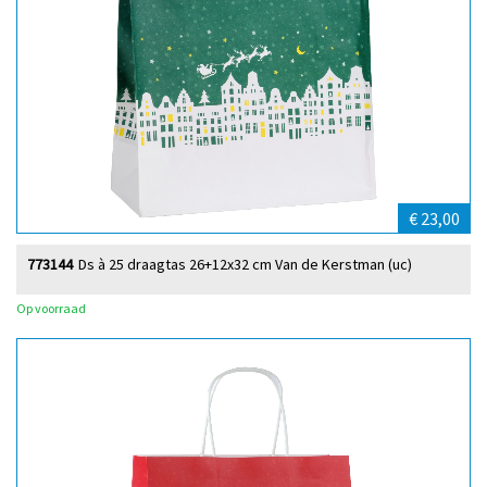
€ 23,00
773144
Ds à 25 draagtas 26+12x32 cm Van de Kerstman (uc)
Op voorraad