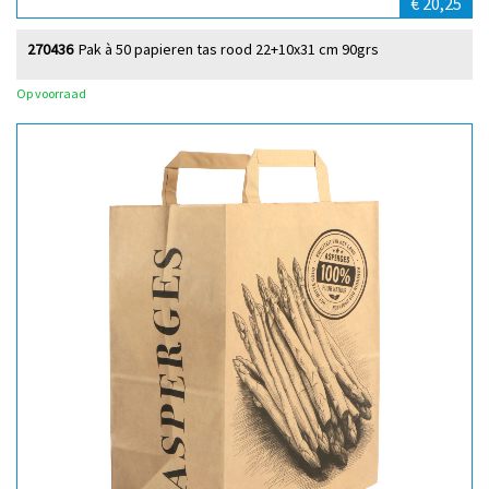
€ 20,25
270436
Pak à 50 papieren tas rood 22+10x31 cm 90grs
Op voorraad