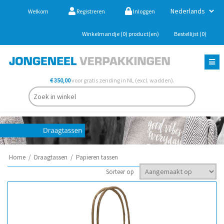
Welkom
Registreren
Inloggen
Winkelmandje
(0)
product(en)
Bestellijst
(0)
€ 350,00
voor gratis zending in NL (excl. wadden).
Home
/
Draagtassen
/
Papieren tassen
Sorteer op