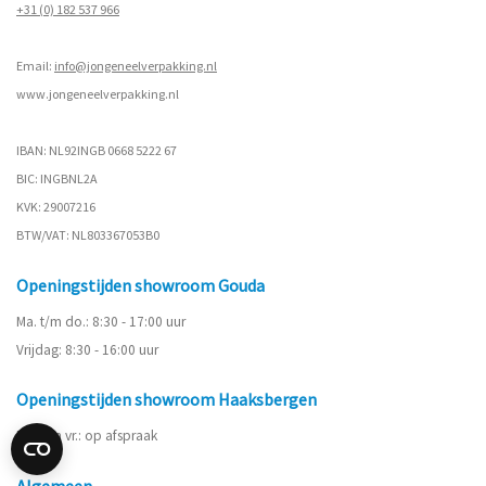
+31 (0) 182 537 966
Email:
info@jongeneelverpakking.nl
www.
jongeneelverpakking.nl
IBAN: NL92INGB 0668 5222 67
BIC: INGBNL2A
KVK: 29007216
BTW/VAT: NL803367053B0
Openingstijden showroom Gouda
Ma. t/m do.: 8:30 - 17:00 uur
Vrijdag: 8:30 - 16:00 uur
Openingstijden showroom Haaksbergen
Ma. t/m vr.: op afspraak
Algemeen