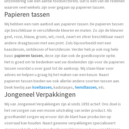
uitzondering van een aantal foodsectoren). Dat is een van de redenen
waarom veel winkels zijn over gegaan op papieren tassen.
Papieren tassen
Wij hebben een ruim aanbod aan
papieren tassen
. De papieren tassen
zijn beschikbaar in verschillende kleuren en maten. Zo zijn de kleuren
geel, roze, blauw, groen, wit, rood, zwart en zilver beschikbaar naast
andere draagtassen met een print. Zols bijvoorbeeld met een
kaasdessin, sintdessin of kerstdessin. Verder heb je ook nog hele
basic
papieren tassen
, deze zijn dan ook de goedkoopste optie.
Het is goed om te bedenken wat uw doeleinden zijn voor de papieren
tassen voordat u over gaat tot de aankoop. Wij staan klaar voor
advies en helpen u graag bij het maken van een keuze. Naast
papieren tassen bieden we ook allerlei andere soorten tassen aan.
Denk hierbij aan
koeltassen
,
kadotasjes,
hemdtassen
,
etc.
Jongeneel Verpakkingen
Wij van Jongeneel Verpakkingen zijn al sinds 1893 actief. Ons doel is
het verzorgen van een mooie uitstraling van ieder product. Als
groothandel zorgen wij ervoor dat de klant haar producten op
voorraad kan houden. Naast gewone verpakkingen specialiseert