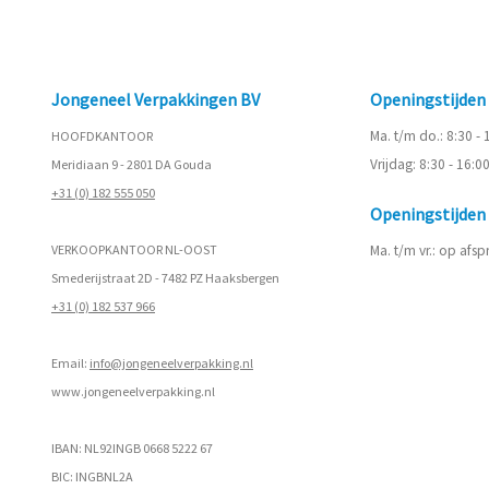
Jongeneel Verpakkingen BV
Openingstijde
Ma. t/m do.: 8:30 -
HOOFDKANTOOR
Vrijdag: 8:30 - 16:0
Meridiaan 9 - 2801 DA Gouda
+31 (0) 182 555 050
Openingstijde
VERKOOPKANTOOR NL-OOST
Ma. t/m vr.: op afs
Smederijstraat 2D - 7482 PZ Haaksbergen
+31 (0) 182 537 966
Email:
info@jongeneelverpakking.nl
www.
jongeneelverpakking.nl
IBAN: NL92INGB 0668 5222 67
BIC: INGBNL2A