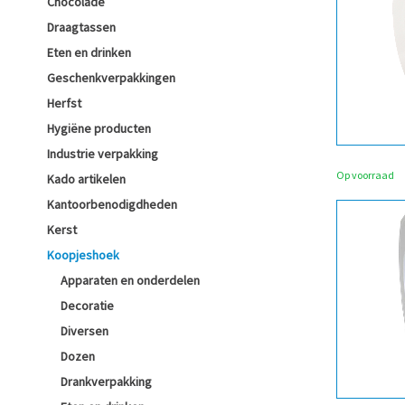
Chocolade
Draagtassen
Eten en drinken
Geschenkverpakkingen
Herfst
Hygiëne producten
Industrie verpakking
Op voorraad
Kado artikelen
Kantoorbenodigdheden
Kerst
Koopjeshoek
Apparaten en onderdelen
Decoratie
Diversen
Dozen
Drankverpakking