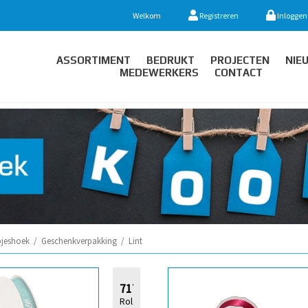
Welkom
Registreren
Inloggen
ASSORTIMENT
BEDRUKT
PROJECTEN
NIE
MEDEWERKERS
CONTACT
jeshoek
/
Geschenkverpakking
/
Lint
717708
Rol