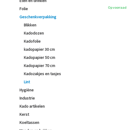
Eten en drinken
Op voorraad
Folie
Geschenkverpakking
Blikken
Kadodozen
Kadofolie
kadopapier 30 cm
Kadopapier 50 cm
Kadopapier 70 cm
Kadozakjes en tasjes
Lint
Hygiëne
Industrie
Kado artikelen
Kerst
Koeltassen