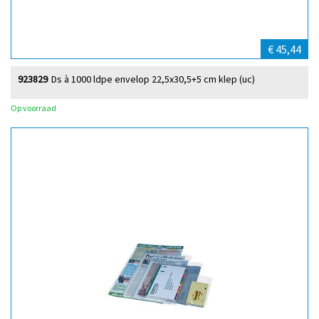
€ 45,44
923829
Ds à 1000 ldpe envelop 22,5x30,5+5 cm klep (uc)
Op voorraad