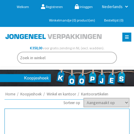
Welkom
Registreren
Inloggen
Winkelmandje
(0)
product(en)
Bestellijst
(0)
€ 350,00
voor gratis zending in NL (excl. wadden).
Home
/
Koopjeshoek
/
Winkel en kantoor
/
Kantoorartikelen
Sorteer op