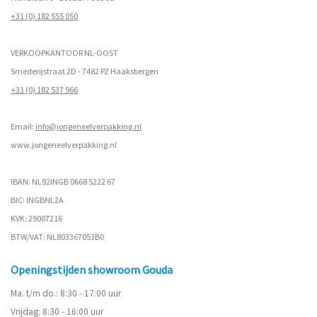
+31 (0) 182 555 050
VERKOOPKANTOOR NL-OOST
Smederijstraat 2D - 7482 PZ Haaksbergen
+31 (0) 182 537 966
Email:
info@jongeneelverpakking.nl
www.
jongeneelverpakking.nl
IBAN: NL92INGB 0668 5222 67
BIC: INGBNL2A
KVK: 29007216
BTW/VAT: NL803367053B0
Openingstijden showroom Gouda
Ma. t/m do.: 8:30 - 17:00 uur
Vrijdag: 8:30 - 16:00 uur