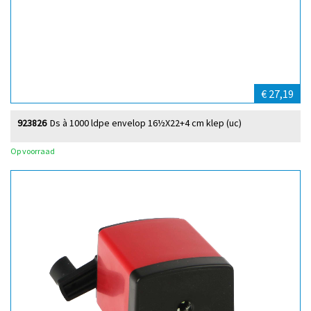
€ 27,19
923826
Ds à 1000 ldpe envelop 16½X22+4 cm klep (uc)
Op voorraad