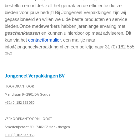
bestellen en ontdek zelf het gemak en de efficiëntie die ze
bieden voor jouw bedrijf!
Bij Jongeneel Verpakkingen zijn wij
gepassioneerd en willen we u de beste producten en service
bieden.Onze medewerkers hebben jarenlange ervaring met
geschenktassen
en kunnen u hierdoor op maat adviseren. Dit
kan via het
contactformulier
, een mailtje naar
info@jongeneelverpakking.nl en een belletje naar 31 (0) 182 555
050.
Jongeneel Verpakkingen BV
HOOFDKANTOOR
Meridiaan 9 - 2801 DA Gouda
+31 (0) 182 555 050
VERKOOPKANTOOR NL-OOST
Smederijstraat 2D - 7482 PZ Haaksbergen
+31 (0) 182 537 966