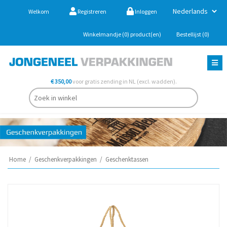
Welkom
Registreren
Inloggen
Winkelmandje
(0)
product(en)
Bestellijst
(0)
€ 350,00
voor gratis zending in NL (excl. wadden).
Home
/
Geschenkverpakkingen
/
Geschenktassen