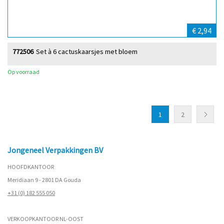
€ 2,94
772506
Set à 6 cactuskaarsjes met bloem
Op voorraad
1
2
Jongeneel Verpakkingen BV
HOOFDKANTOOR
Meridiaan 9 - 2801 DA Gouda
+31 (0) 182 555 050
VERKOOPKANTOOR NL-OOST