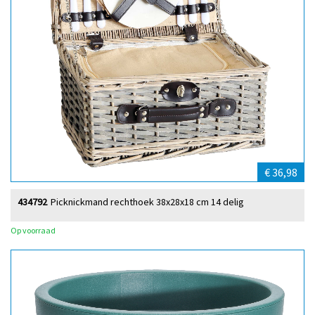
€ 36,98
434792
Picknickmand rechthoek 38x28x18 cm 14 delig
Op voorraad