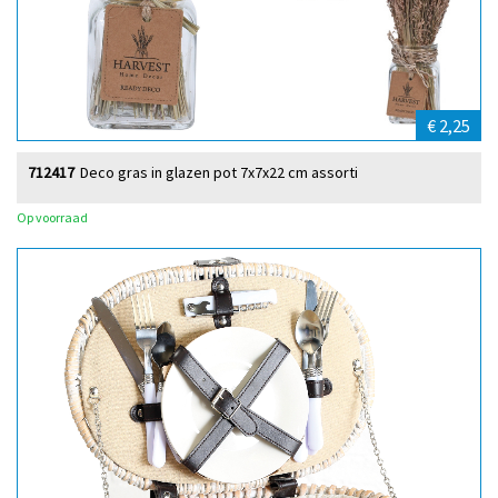
€ 2,25
712417
Deco gras in glazen pot 7x7x22 cm assorti
Op voorraad