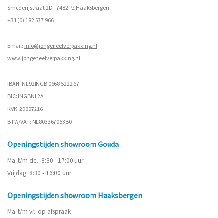
Smederijstraat 2D - 7482 PZ Haaksbergen
+31 (0) 182 537 966
Email:
info@jongeneelverpakking.nl
www.
jongeneelverpakking.nl
IBAN: NL92INGB 0668 5222 67
BIC: INGBNL2A
KVK: 29007216
BTW/VAT: NL803367053B0
Openingstijden showroom Gouda
Ma. t/m do.: 8:30 - 17:00 uur
Vrijdag: 8:30 - 16:00 uur
Openingstijden showroom Haaksbergen
Ma. t/m vr.: op afspraak