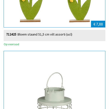
€ 7,88
712425
Bloem staand 51,5 cm vilt assorti (ucl)
Op voorraad