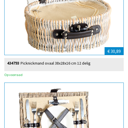
€ 30,89
434793
Picknickmand ovaal 38x28x16 cm 12 delig
Op voorraad