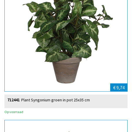
€ 9,74
712441
Plant Syngonium groen in pot 25x35 cm
Op voorraad