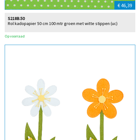
€ 46,39
S218B.50
Rol kadopapier 50 cm 100 mtr groen met witte stippen (uc)
Op voorraad