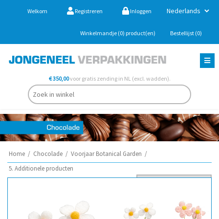
Welkom
Registreren
Inloggen
Winkelmandje
(0)
product(en)
Bestellijst
(0)
€ 350,00
voor gratis zending in NL (excl. wadden).
Home
/
Chocolade
/
Voorjaar Botanical Garden
/
5. Additionele producten
Sorteer op