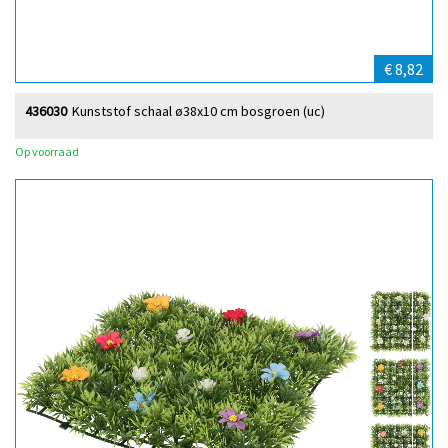
€ 8,82
436030
Kunststof schaal ø38x10 cm bosgroen (uc)
Op voorraad