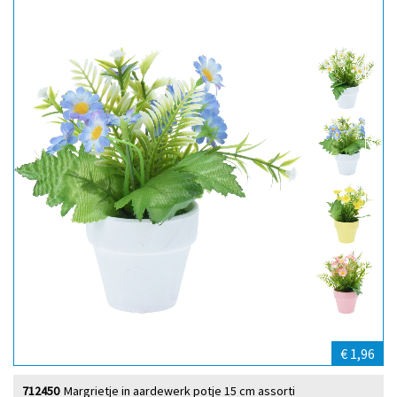
€ 1,96
712450
Margrietje in aardewerk potje 15 cm assorti