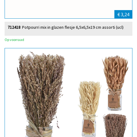
€ 3,24
712418
Potpourri mix in glazen flesje 6,5x6,5x19 cm assorti (ucl)
Op voorraad