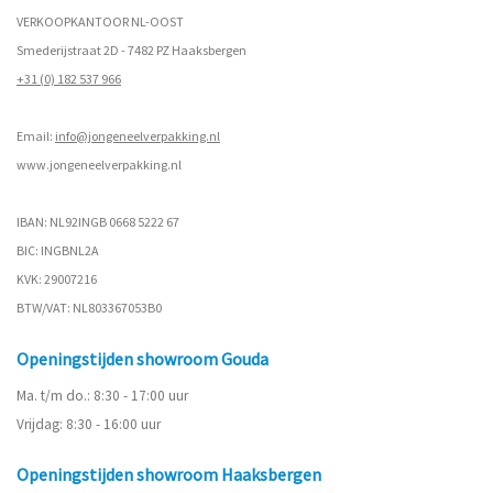
VERKOOPKANTOOR NL-OOST
Smederijstraat 2D - 7482 PZ Haaksbergen
+31 (0) 182 537 966
Email:
info@jongeneelverpakking.nl
www.
jongeneelverpakking.nl
IBAN: NL92INGB 0668 5222 67
BIC: INGBNL2A
KVK: 29007216
BTW/VAT: NL803367053B0
Openingstijden showroom Gouda
Ma. t/m do.: 8:30 - 17:00 uur
Vrijdag: 8:30 - 16:00 uur
Openingstijden showroom Haaksbergen