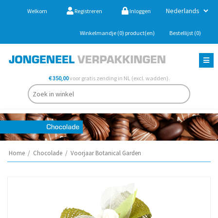
Welkom
Registreren
Inloggen
Winkelmandje
(0)
product(en)
Bestellijst
(0)
€ 350,00
voor gratis zending in NL (excl. wadden).
Home
/
Chocolade
/
Voorjaar Botanical Garden