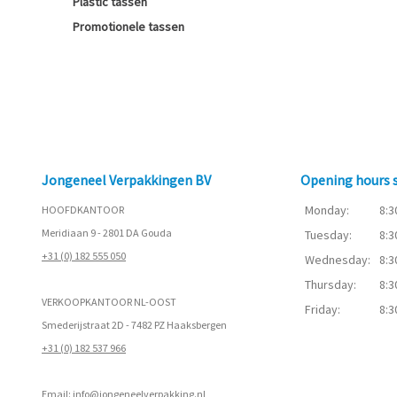
Plastic tassen
Promotionele tassen
Jongeneel Verpakkingen BV
Opening hours
Monday:
8:3
HOOFDKANTOOR
Meridiaan 9 - 2801 DA Gouda
Tuesday:
8:3
+31 (0) 182 555 050
Wednesday:
8:3
Thursday:
8:3
VERKOOPKANTOOR NL-OOST
Friday:
8:3
Smederijstraat 2D - 7482 PZ Haaksbergen
+31 (0) 182 537 966
Email:
info@jongeneelverpakking.nl