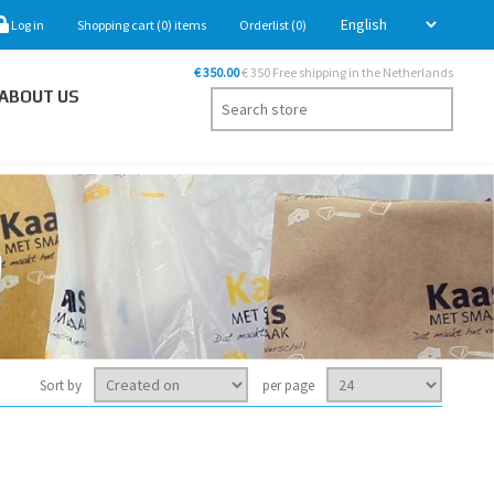
Log in
Shopping cart
(0)
items
Orderlist
(0)
€ 350.00
€ 350 Free shipping in the Netherlands
ABOUT US
Sort by
per page