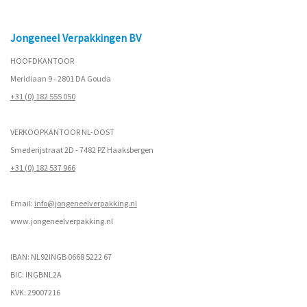
Jongeneel Verpakkingen BV
HOOFDKANTOOR
Meridiaan 9 - 2801 DA Gouda
+31 (0) 182 555 050
VERKOOPKANTOOR NL-OOST
Smederijstraat 2D - 7482 PZ Haaksbergen
+31 (0) 182 537 966
Email:
info@jongeneelverpakking.nl
www.
jongeneelverpakking.nl
IBAN: NL92INGB 0668 5222 67
BIC: INGBNL2A
KVK: 29007216