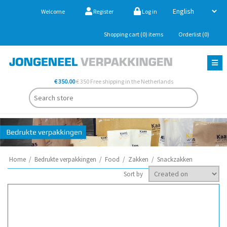
Welcome
Register
Log in
Shopping cart
(0)
items
Orderlist
(0)
€ 350.00
€ 350 Free shipping in the Netherlands
Home
/
Bedrukte verpakkingen
/
Food
/
Zakken
/
Snackzakken
Sort by