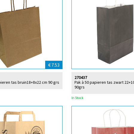
€ 7.53
270437
pieren tas bruin18+8x22 cm 90 grs
Pak à 50 papieren tas zwart 22+
90grs
In Stock