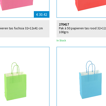
€ 30.42
270417
pieren tas fuchsia 32+12x41 cm
Pak à 50 papieren tas rood 32+1
100grs
In Stock