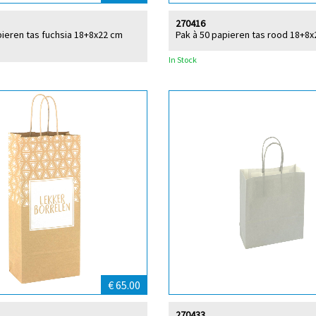
270416
pieren tas fuchsia 18+8x22 cm
Pak à 50 papieren tas rood 18+8
In Stock
€ 65.00
270433