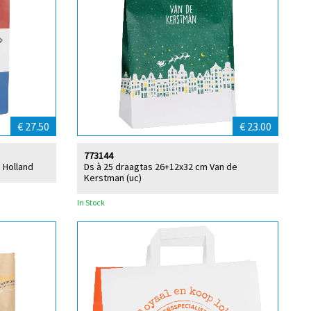
€ 27.50
€ 23.00
773144
 Holland
Ds à 25 draagtas 26+12x32 cm Van de
Kerstman (uc)
In Stock