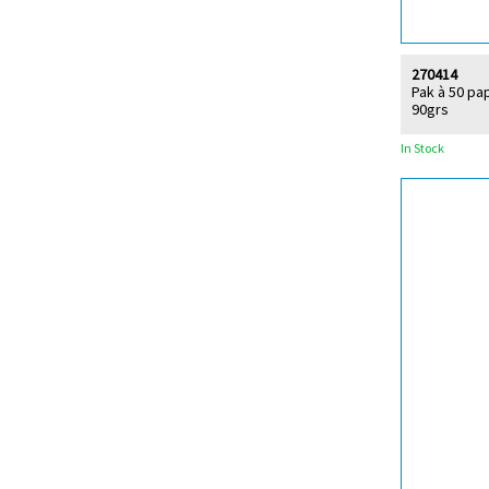
270414
Pak à 50 pa
90grs
In Stock