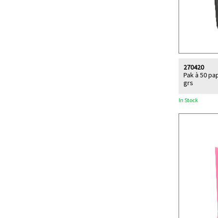
270420
Pak à 50 pa
grs
In Stock