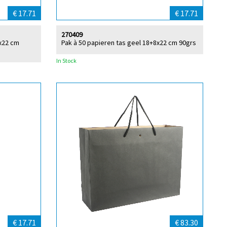
€ 17.71
€ 17.71
270409
8x22 cm
Pak à 50 papieren tas geel 18+8x22 cm 90grs
In Stock
€ 17.71
€ 83.30