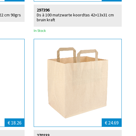
297396
x22 cm 90grs
Ds à 100 matzwarte koordtas 42+13x31 cm
bruin kraft
In Stock
€ 18.26
€ 24.69
270233