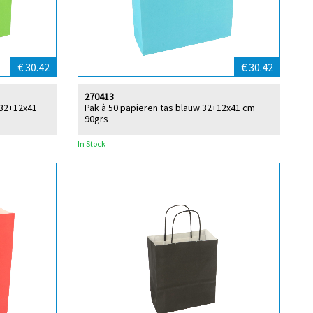
€ 30.42
€ 30.42
270413
 32+12x41
Pak à 50 papieren tas blauw 32+12x41 cm
90grs
In Stock