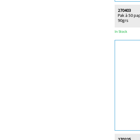
270403
Pak à 50 pa
90grs
In Stock
270225