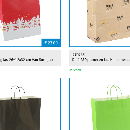
€ 23.00
270235
agtas 26+12x32 cm Van Sint (uc)
Ds à 250 papieren tas Kaas met 
In Stock