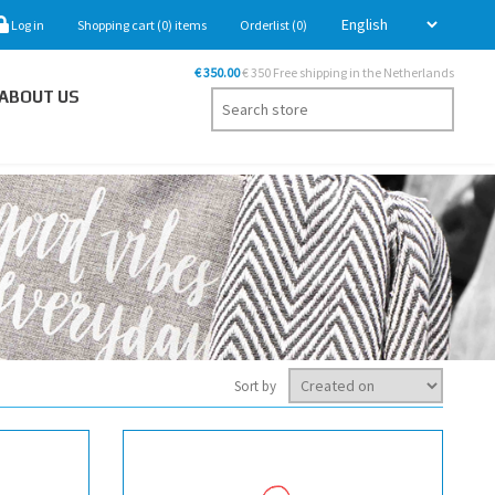
Log in
Shopping cart
(0)
items
Orderlist
(0)
€ 350.00
€ 350 Free shipping in the Netherlands
ABOUT US
Sort by