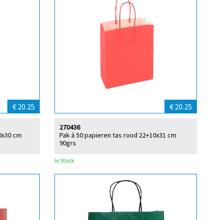
€ 20.25
€ 20.25
270436
10x30 cm
Pak à 50 papieren tas rood 22+10x31 cm
90grs
In Stock