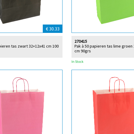
€ 30.33
270415
pieren tas zwart 32+12x41 cm 100
Pak à 50 papieren tas lime groen
cm 90grs
In Stock