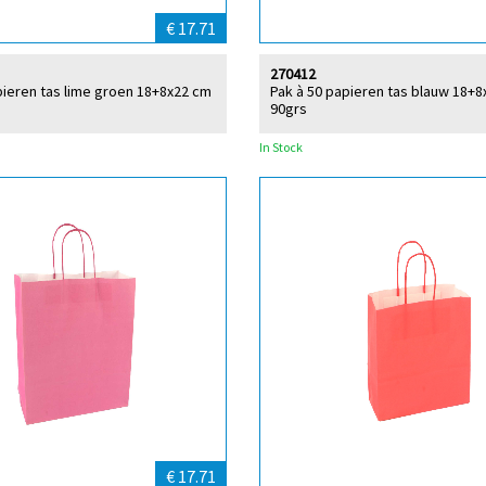
€ 17.71
270412
pieren tas lime groen 18+8x22 cm
Pak à 50 papieren tas blauw 18+
90grs
In Stock
€ 17.71