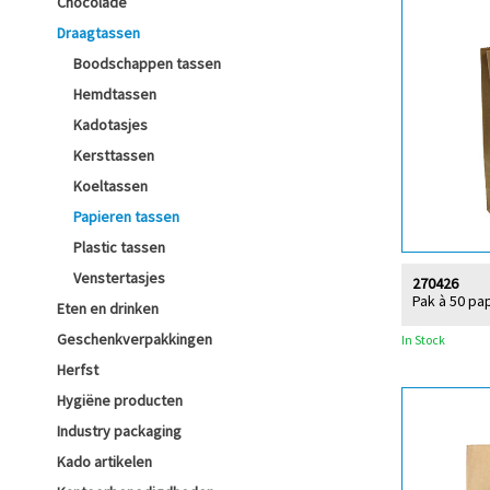
Chocolade
Draagtassen
Boodschappen tassen
Hemdtassen
Kadotasjes
Kersttassen
Koeltassen
Papieren tassen
Plastic tassen
Venstertasjes
270426
Pak à 50 pa
Eten en drinken
Geschenkverpakkingen
In Stock
Herfst
Hygiëne producten
Industry packaging
Kado artikelen