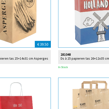
€ 39.50
281048
pieren tas 25+14x31 cm Asperges
Ds à 25 papieren tas 26+12x35 cm
In Stock