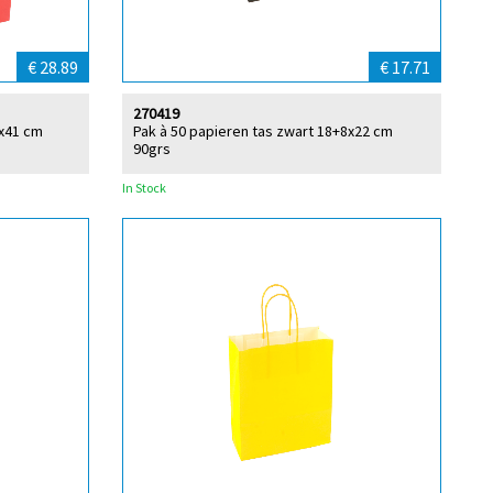
€ 28.89
€ 17.71
270419
2x41 cm
Pak à 50 papieren tas zwart 18+8x22 cm
90grs
In Stock