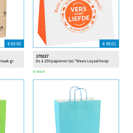
€ 69.00
€ 49.01
270227
smaak gr
Ds à 250 papieren tas "Wees Loyaal koop
In Stock