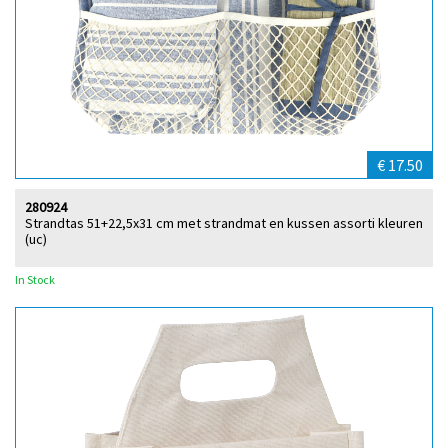
€ 17.50
280924
Strandtas 51+22,5x31 cm met strandmat en kussen assorti kleuren
(uc)
In Stock