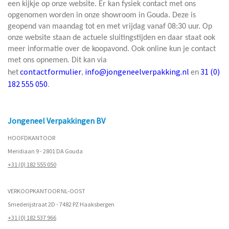
een kijkje op onze website. Er kan fysiek contact met ons
opgenomen worden in onze showroom in Gouda. Deze is
geopend van maandag tot en met vrijdag vanaf 08:30 uur. Op
onze website staan de actuele sluitingstijden en daar staat ook
meer informatie over de koopavond. Ook online kun je contact
met ons opnemen. Dit kan via
contactformulier
info@jongeneelverpakking.nl
31 (0)
het
,
en
182 555 050
.
Jongeneel Verpakkingen BV
HOOFDKANTOOR
Meridiaan 9 - 2801 DA Gouda
+31 (0) 182 555 050
VERKOOPKANTOOR NL-OOST
Smederijstraat 2D - 7482 PZ Haaksbergen
+31 (0) 182 537 966