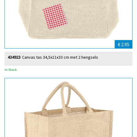
€ 2.95
434923
Canvas tas 34,5x11x33 cm met 2 hengsels
In Stock