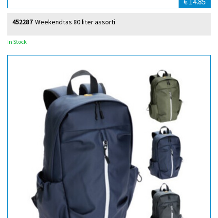
€ 14.85
452287
Weekendtas 80 liter assorti
In Stock