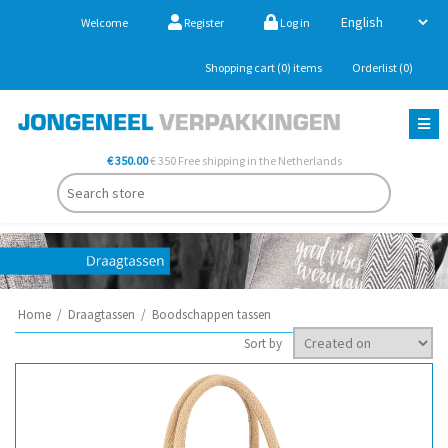
Welcome
Register
Log in
Shopping cart
(0)
items
Orderlist
(0)
€ 350.00
€ 350 Free shipping in the Netherlands
Home
/
Draagtassen
/
Boodschappen tassen
Sort by