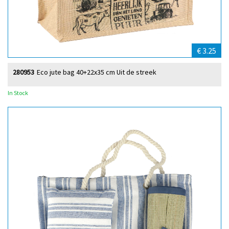
€ 3.25
280953
Eco jute bag 40+22x35 cm Uit de streek
In Stock