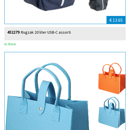
€ 13.65
452279
Rugzak 20 liter USB-C assorti
In Stock