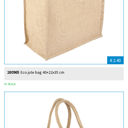
€ 2.40
280965
Eco jute bag 40+22x35 cm
In Stock