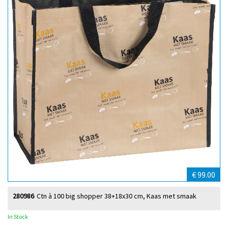
€ 99.00
280986
Ctn à 100 big shopper 38+18x30 cm, Kaas met smaak
In Stock