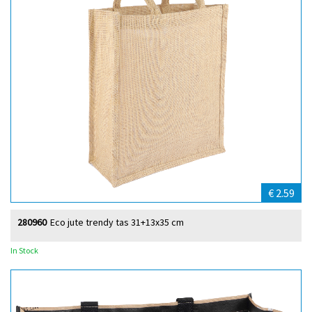
€ 2.59
280960
Eco jute trendy tas 31+13x35 cm
In Stock