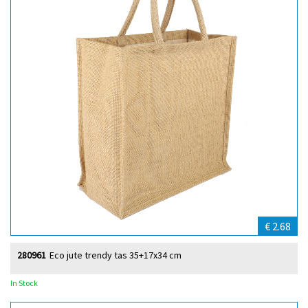
€ 2.68
280961
Eco jute trendy tas 35+17x34 cm
In Stock