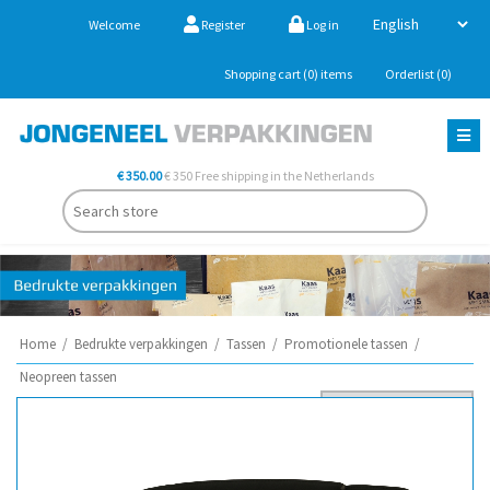
Welcome
Register
Log in
Shopping cart
(0)
items
Orderlist
(0)
€ 350.00
€ 350 Free shipping in the Netherlands
Home
/
Bedrukte verpakkingen
/
Tassen
/
Promotionele tassen
/
Neopreen tassen
Sort by