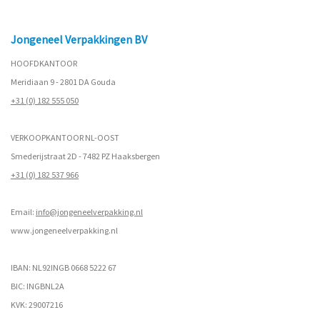
Jongeneel Verpakkingen BV
HOOFDKANTOOR
Meridiaan 9 - 2801 DA Gouda
+31 (0) 182 555 050
VERKOOPKANTOOR NL-OOST
Smederijstraat 2D - 7482 PZ Haaksbergen
+31 (0) 182 537 966
Email:
info@jongeneelverpakking.nl
www.
jongeneelverpakking.nl
IBAN: NL92INGB 0668 5222 67
BIC: INGBNL2A
KVK: 29007216