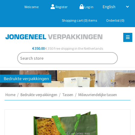
Welcome
Register
Log in
Shopping cart
(0)
items
Orderlist
(0)
€ 350.00
€ 350 Free shipping in the Netherlands
Home
/
Bedrukte verpakkingen
/
Tassen
/
Milieuvriendelijke tassen