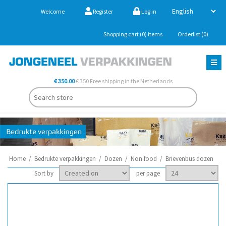
Welcome
Register
Log in
Shopping cart
(0)
items
Orderlist
(0)
€ 350.00
€ 350 Free shipping in the Netherlands
Home
/
Bedrukte verpakkingen
/
Dozen
/
Non food
/
Brievenbus dozen
Sort by
per page