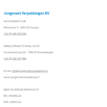
Jongeneel Verpakkingen BV
HOOFDKANTOOR
Meridiaan 9 - 2801 DA Gouda
+31 (0) 182 555 050
VERKOOPKANTOOR NL-OOST
Smederijstraat 2D - 7482 PZ Haaksbergen
+31 (0) 182 537 966
Email:
info@jongeneelverpakking.nl
www.
jongeneelverpakking.nl
IBAN: NL92INGB 0668 5222 67
BIC: INGBNL2A
KVK: 29007216