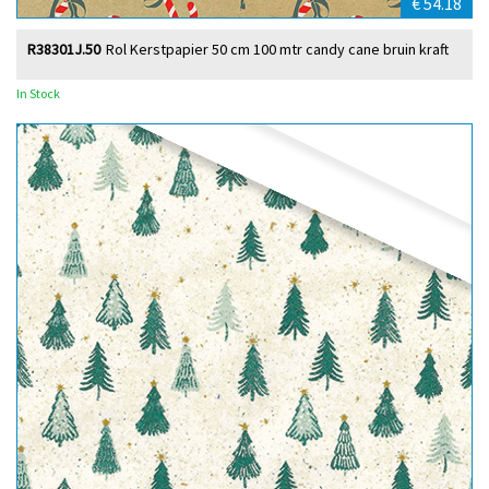
€ 54.18
R38301J.50
Rol Kerstpapier 50 cm 100 mtr candy cane bruin kraft
In Stock