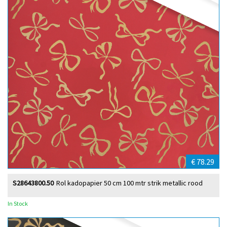
€ 78.29
S28643800.50
Rol kadopapier 50 cm 100 mtr strik metallic rood
In Stock