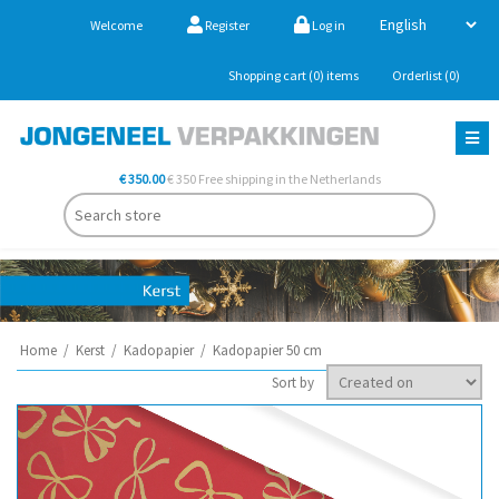
Welcome
Register
Log in
Shopping cart
(0)
items
Orderlist
(0)
€ 350.00
€ 350 Free shipping in the Netherlands
Home
/
Kerst
/
Kadopapier
/
Kadopapier 50 cm
Sort by