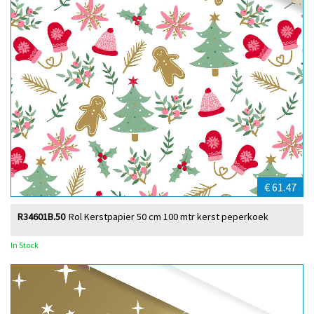
€ 61.47
R34601B.50
Rol Kerstpapier 50 cm 100 mtr kerst peperkoek
In Stock