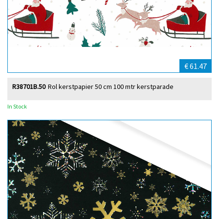
€ 61.47
R38701B.50
Rol kerstpapier 50 cm 100 mtr kerstparade
In Stock