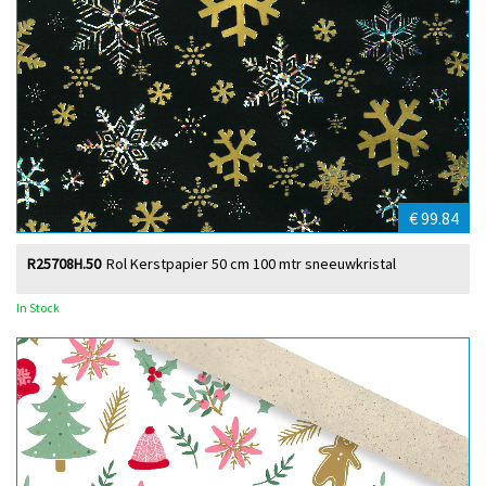
€ 99.84
R25708H.50
Rol Kerstpapier 50 cm 100 mtr sneeuwkristal
In Stock