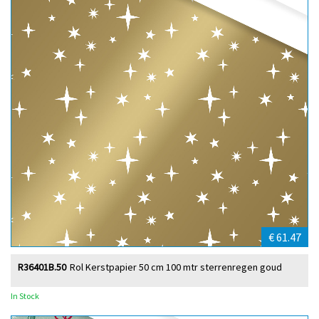
€ 61.47
R36401B.50
Rol Kerstpapier 50 cm 100 mtr sterrenregen goud
In Stock