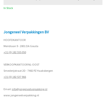
In Stock
Jongeneel Verpakkingen BV
HOOFDKANTOOR
Meridiaan 9 - 2801 DA Gouda
+31 (0) 182 555 050
VERKOOPKANTOOR NL-OOST
Smederijstraat 2D - 7482 PZ Haaksbergen
+31 (0) 182 537 966
Email:
info@jongeneelverpakking.nl
www.
jongeneelverpakking.nl