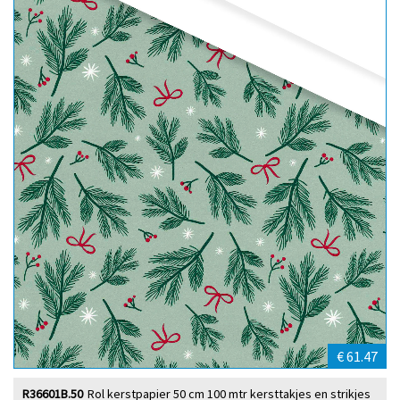
€ 61.47
R36601B.50
Rol kerstpapier 50 cm 100 mtr kersttakjes en strikjes