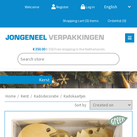
Welcome
Register
Log in
Shopping cart
(0)
items
Orderlist
(0)
€ 350.00
€ 350 Free shipping in the Netherlands
Home
/
Kerst
/
Kadodecoratie
/
Kadokaartjes
Sort by