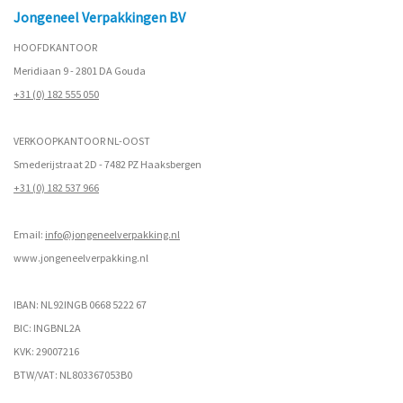
Jongeneel Verpakkingen BV
HOOFDKANTOOR
Meridiaan 9 - 2801 DA Gouda
+31 (0) 182 555 050
VERKOOPKANTOOR NL-OOST
Smederijstraat 2D - 7482 PZ Haaksbergen
+31 (0) 182 537 966
Email:
info@jongeneelverpakking.nl
www.
jongeneelverpakking.nl
IBAN: NL92INGB 0668 5222 67
BIC: INGBNL2A
KVK: 29007216
BTW/VAT: NL803367053B0