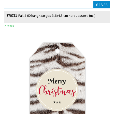
€ 15.86
770751
Pak à 60 hangkaartjes 3,6x4,5 cm kerst assorti (ucl)
In Stock