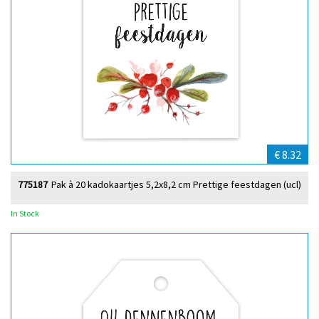
€ 8.32
775187
Pak à 20 kadokaartjes 5,2x8,2 cm Prettige feestdagen (ucl)
In Stock