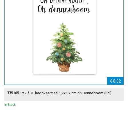
€ 8.32
775185
Pak à 20 kadokaartjes 5,2x8,2 cm oh Denneboom (ucl)
In Stock