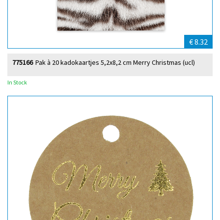
€ 8.32
775166
Pak à 20 kadokaartjes 5,2x8,2 cm Merry Christmas (ucl)
In Stock