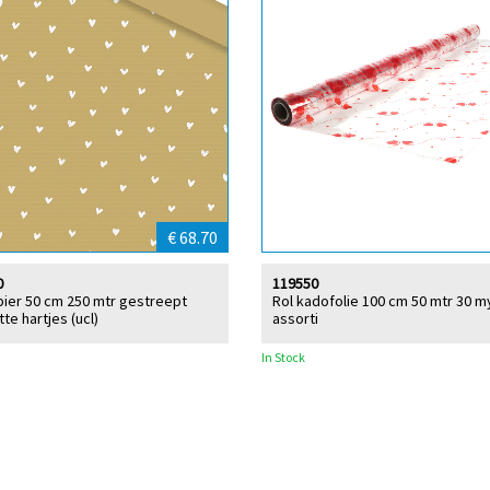
€ 68.70
0
119550
ier 50 cm 250 mtr gestreept
Rol kadofolie 100 cm 50 mtr 30 m
tte hartjes (ucl)
assorti
In Stock