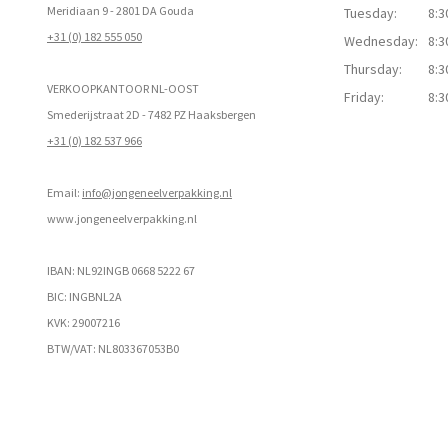
Meridiaan 9 - 2801 DA Gouda
Tuesday:
8:3
+31 (0) 182 555 050
Wednesday:
8:3
Thursday:
8:3
VERKOOPKANTOOR NL-OOST
Friday:
8:3
Smederijstraat 2D - 7482 PZ Haaksbergen
+31 (0) 182 537 966
Email:
info@jongeneelverpakking.nl
www.
jongeneelverpakking.nl
IBAN: NL92INGB 0668 5222 67
BIC: INGBNL2A
KVK: 29007216
BTW/VAT: NL803367053B0