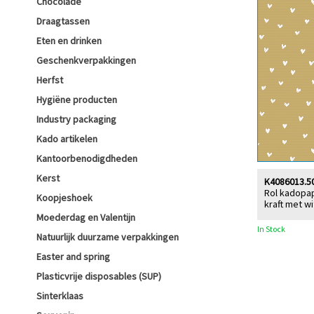
Chocolade
Draagtassen
Eten en drinken
Geschenkverpakkingen
Herfst
Hygiëne producten
Industry packaging
Kado artikelen
Kantoorbenodigdheden
Kerst
K4086013.5
Rol kadopap
Koopjeshoek
kraft met wi
Moederdag en Valentijn
In Stock
Natuurlijk duurzame verpakkingen
Easter and spring
Plasticvrije disposables (SUP)
Sinterklaas