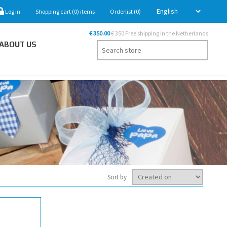
Log in
Shopping cart
(0)
items
Orderlist
(0)
€ 350.00
€ 350 Free shipping in the Netherlands
ABOUT US
Sort by