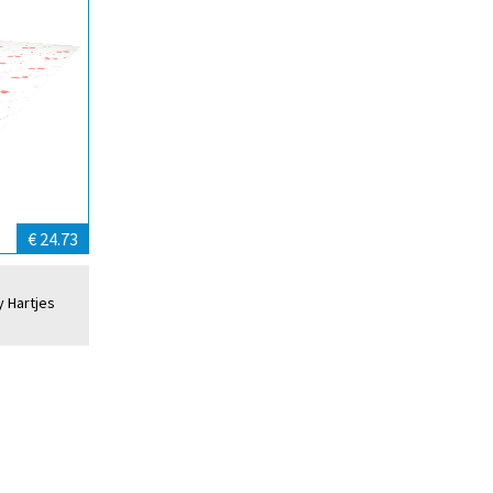
€ 24.73
y Hartjes