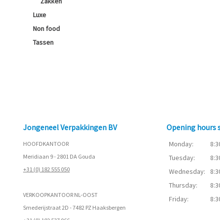
Zakken
Luxe
Non food
Tassen
Jongeneel Verpakkingen BV
Opening hours
Monday:
8:3
HOOFDKANTOOR
Meridiaan 9 - 2801 DA Gouda
Tuesday:
8:3
+31 (0) 182 555 050
Wednesday:
8:3
Thursday:
8:3
VERKOOPKANTOOR NL-OOST
Friday:
8:3
Smederijstraat 2D - 7482 PZ Haaksbergen