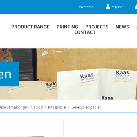
Welcome
Register
PRODUCT RANGE
PRINTING
PROJECTS
NEWS
CONTACT
ukte verpakkingen
/
Food
/
Kaaspapier
/
Gerecycled papier