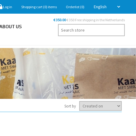
Log in
Shopping cart
(0)
items
Orderlist
(0)
€ 350.00
€ 350 Free shipping in the Netherlands
ABOUT US
Sort by