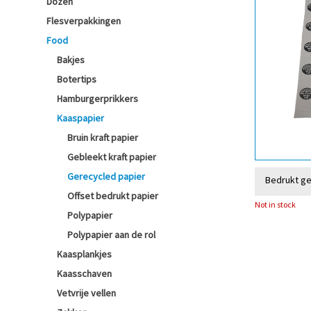
Dozen
Flesverpakkingen
Food
Bakjes
Botertips
Hamburgerprikkers
Kaaspapier
Bruin kraft papier
Gebleekt kraft papier
Gerecycled papier
Bedrukt ge
Offset bedrukt papier
Not in stock
Polypapier
Polypapier aan de rol
Kaasplankjes
Kaasschaven
Vetvrije vellen