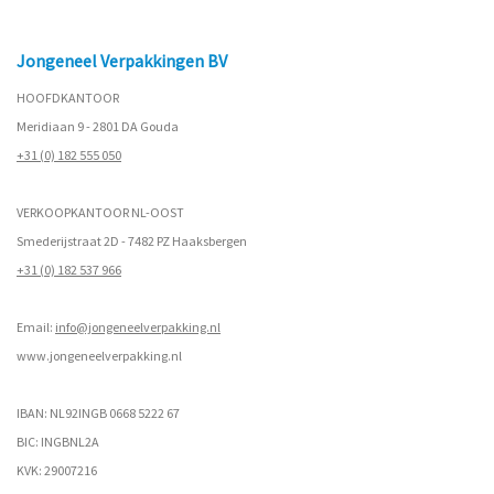
Jongeneel Verpakkingen BV
HOOFDKANTOOR
Meridiaan 9 - 2801 DA Gouda
+31 (0) 182 555 050
VERKOOPKANTOOR NL-OOST
Smederijstraat 2D - 7482 PZ Haaksbergen
+31 (0) 182 537 966
Email:
info@jongeneelverpakking.nl
www.
jongeneelverpakking.nl
IBAN: NL92INGB 0668 5222 67
BIC: INGBNL2A
KVK: 29007216