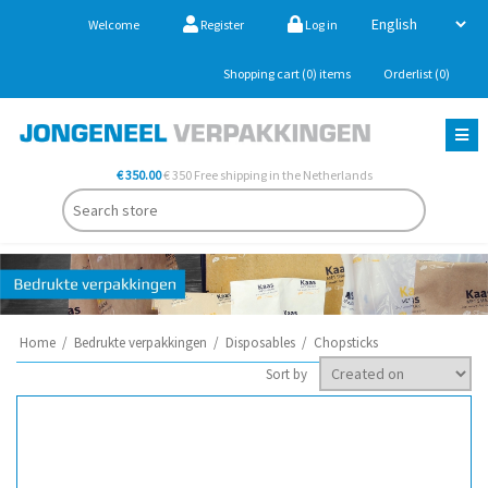
Welcome
Register
Log in
Shopping cart
(0)
items
Orderlist
(0)
€ 350.00
€ 350 Free shipping in the Netherlands
Home
/
Bedrukte verpakkingen
/
Disposables
/
Chopsticks
Sort by