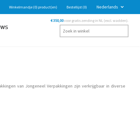
Winkelmandje
(0)
product(en)
Bestellijst
(0)
€ 350,00
voor gratis zending in NL (excl. wadden).
UWS
kkingen van Jongeneel Verpakkingen zijn verkrijgbaar in diverse