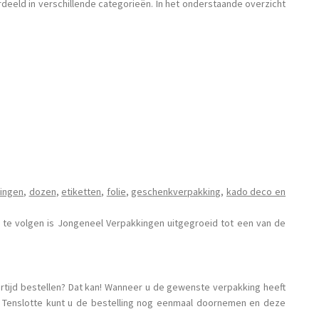
eeld in verschillende categorieën. In het onderstaande overzicht
ingen
,
dozen
,
etiketten
,
folie
,
geschenkverpakking
,
kado deco en
te volgen is Jongeneel Verpakkingen uitgegroeid tot een van de
ertijd bestellen? Dat kan! Wanneer u de gewenste verpakking heeft
. Tenslotte kunt u de bestelling nog eenmaal doornemen en deze