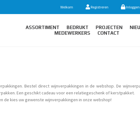
Welkom
Registreren
Inloggen
ASSORTIMENT
BEDRUKT
PROJECTEN
NIE
MEDEWERKERS
CONTACT
pakkingen. Bestel direct wijnverpakkingen in de webshop. De wijnverpa
rpakken. Een geschikt cadeau voor een relatiegeschenk of kerstpakket.
 en de kies uw gewenste wijnverpakkingen in onze webshop!