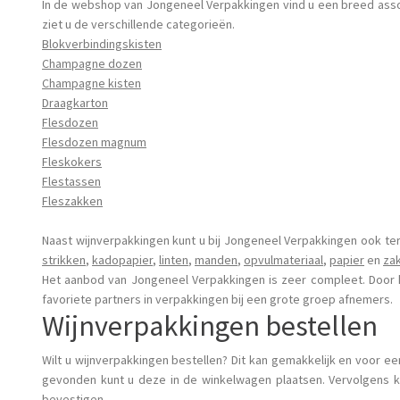
In de webshop van Jongeneel Verpakkingen vind u een breed assor
ziet u de verschillende categorieën.
Blokverbindingskisten
Champagne dozen
Champagne kisten
Draagkarton
Flesdozen
Flesdozen magnum
Fleskokers
Flestassen
Fleszakken
Naast wijnverpakkingen kunt u bij Jongeneel Verpakkingen ook te
strikken
,
kadopapier
,
linten
,
manden
,
opvulmateriaal
,
papier
en
za
Het aanbod van Jongeneel Verpakkingen is zeer compleet. Door 
favoriete partners in verpakkingen bij een grote groep afnemers.
Wijnverpakkingen bestellen
Wilt u wijnverpakkingen bestellen? Dit kan gemakkelijk en voor e
gevonden kunt u deze in de winkelwagen plaatsen. Vervolgens k
bevestigen.