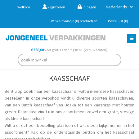
Welkom
Registreren
Inloggen
Winkelmandje
(0)
product(en)
Bestellijst
(0)
€ 350,00
voor gratis zending in NL (excl. wadden).
KAASSCHAAF
Bent u op zoek naar een kaasschaaf of wilt u meerdere kaasschaven
bestellen? In onze webshop vindt u diverse soorten kaasschaven,
van een Dutch kaasschaaf van Boska tot een kaasrasp met houten
greep. Daarnaast vindt u in ons assortiment zowel een grote, stevige
als kleine kaasschaaf.
Wilt u direct een bestelling plaatsen of wilt u een kijkje nemen in het
assortiment? Klik op de onderstaande button om het kaasschaaf
assortiment te bekijken!