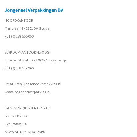
Jongeneel Verpakkingen BV
HOOFDKANTOOR
Meridiaan 9 - 2801 DA Gouda
+31 (0) 182 555 050
VERKOOPKANTOOR NL-OOST
Smederijstraat 2D - 7482 PZ Haaksbergen
+31 (0) 182 537 966
Email:
info@jongeneelverpakking.nl
www.
jongeneelverpakking.nl
IBAN: NL92INGB 0668 5222 67
BIC: INGBNL2A
KVK: 29007216
BTW/VAT: NL803367053B0