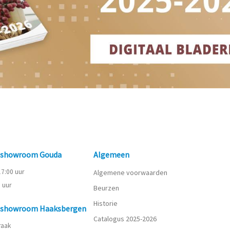
n showroom Gouda
Algemeen
 17:00 uur
Algemene voorwaarden
0 uur
Beurzen
Historie
n showroom Haaksbergen
Catalogus 2025-2026
praak