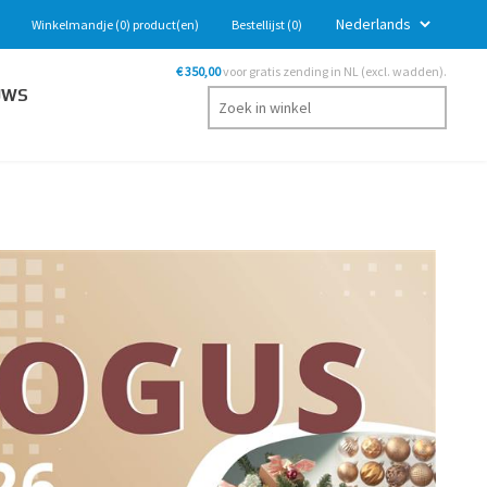
Winkelmandje
(0)
product(en)
Bestellijst
(0)
€ 350,00
voor gratis zending in NL (excl. wadden).
UWS