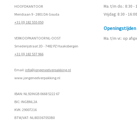
Ma. t/m do.: 8:30 -
HOOFDKANTOOR
Vrijdag: 8:30 - 16:0
Meridiaan 9 - 2801 DA Gouda
+31 (0) 182 555 050
Openingstijde
VERKOOPKANTOOR NL-OOST
Ma. t/m vr.: op afs
Smederijstraat 2D - 7482 PZ Haaksbergen
+31 (0) 182 537 966
Email:
info@jongeneelverpakking.nl
www.
jongeneelverpakking.nl
IBAN: NL92INGB 0668 5222 67
BIC: INGBNL2A
KVK: 29007216
BTW/VAT: NL803367053B0