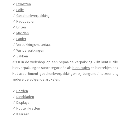
✓
Etiketten
✓
Folie
✓
Geschenkverpakking
✓
Kadopapier
✓
Linten
✓
Manden
✓
Papier
✓
Verpakkingsmateriaal
✓
Wijnverpakkingen
✓
Zakken
Als u in de webshop op een bepaalde verpakking klikt kunt u all
bierverpakkingen subcategorieën als
bierkratjes
en
bierrekjes
en 
Het assortiment geschenkverpakkingen bij Jongeneel is zeer uit
andere de volgende artikelen:
✓
Borden
✓
Dienbladen
✓
Displays
✓
Houten kratten
✓
Kaarsen