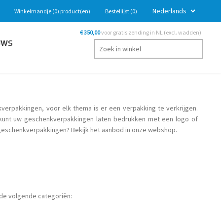
Winkelmandje
(0)
product(en)
Bestellijst
(0)
€ 350,00
voor gratis zending in NL (excl. wadden).
UWS
verpakkingen, voor elk thema is er een verpakking te verkrijgen.
U kunt uw geschenkverpakkingen laten bedrukken met een logo of
t geschenkverpakkingen? Bekijk het aanbod in onze webshop.
de volgende categoriën: