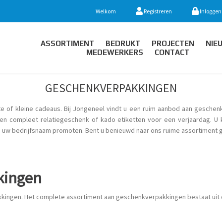
Welkom
Registreren
Inloggen
ASSORTIMENT
BEDRUKT
PROJECTEN
NIE
MEDEWERKERS
CONTACT
GESCHENKVERPAKKINGEN
e of kleine cadeaus. Bij Jongeneel vindt u een ruim aanbod aan geschenk
 een compleet relatiegeschenk of kado etiketten voor een verjaardag. 
t u uw bedrijfsnaam promoten. Bent u benieuwd naar ons ruime assortimen
kingen
kkingen. Het complete assortiment aan geschenkverpakkingen bestaat uit 