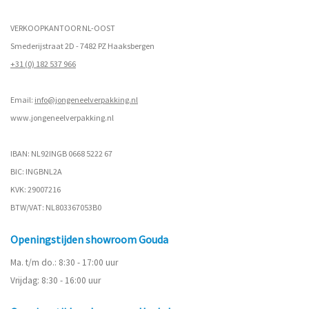
VERKOOPKANTOOR NL-OOST
Smederijstraat 2D - 7482 PZ Haaksbergen
+31 (0) 182 537 966
Email:
info@jongeneelverpakking.nl
www.
jongeneelverpakking.nl
IBAN: NL92INGB 0668 5222 67
BIC: INGBNL2A
KVK: 29007216
BTW/VAT: NL803367053B0
Openingstijden showroom Gouda
Ma. t/m do.: 8:30 - 17:00 uur
Vrijdag: 8:30 - 16:00 uur