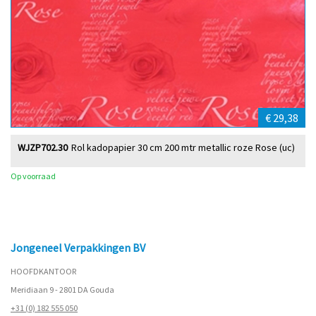
€ 29,38
WJZP702.30
Rol kadopapier 30 cm 200 mtr metallic roze Rose (uc)
Op voorraad
Jongeneel Verpakkingen BV
HOOFDKANTOOR
Meridiaan 9 - 2801 DA Gouda
+31 (0) 182 555 050