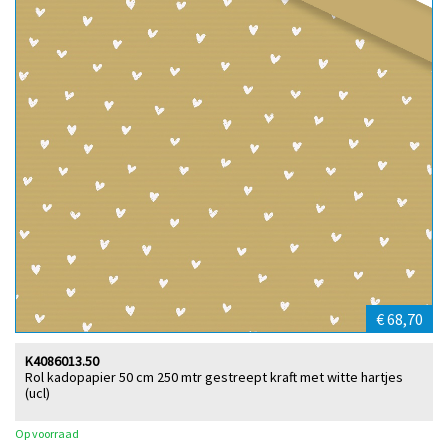
€ 68,70
K4086013.50
Rol kadopapier 50 cm 250 mtr gestreept kraft met witte hartjes
(ucl)
Op voorraad