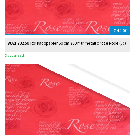
€ 44,00
WJZP702.50
Rol kadopapier 50 cm 200 mtr metallic roze Rose (uc)
Op voorraad