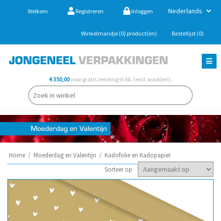
Welkom
Registreren
Inloggen
Winkelmandje
(0)
product(en)
Bestellijst
(0)
€ 350,00
voor gratis zending in NL (excl. wadden).
Home
/
Moederdag en Valentijn
/
Kadofolie en Kadopapier
Sorteer op