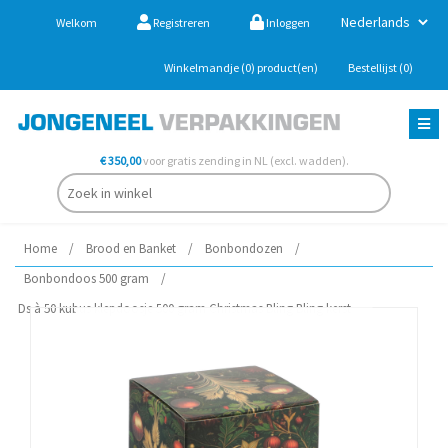
Welkom
Registreren
Inloggen
Winkelmandje
(0)
product(en)
Bestellijst
(0)
€ 350,00
voor gratis zending in NL (excl. wadden).
Home
/
Brood en Banket
/
Bonbondozen
/
Bonbondoos 500 gram
/
Ds à 50 kubus klepdoosje 500 gram Christmas Bling Bling kerst