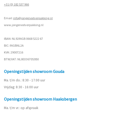
+31 (0) 182 537 966
Email:
info@jongeneelverpakking.nl
www.
jongeneelverpakking.nl
IBAN: NL92INGB 0668 5222 67
BIC: INGBNL2A
KVK: 29007216
BTW/VAT: NL803367053B0
Openingstijden showroom Gouda
Ma. t/m do.: 8:30 - 17:00 uur
Vrijdag: 8:30 - 16:00 uur
Openingstijden showroom Haaksbergen
Ma. t/m vr.: op afspraak