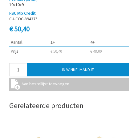
10x10x9
FSC Mix Credit
CU-COC-894375
€ 50,40
Aantal
1+
4+
Prijs
€ 50,40
€ 48,00
Gerelateerde producten