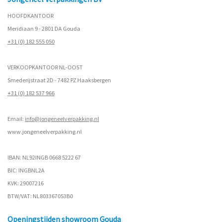
HOOFDKANTOOR
Meridiaan 9 - 2801 DA Gouda
+31 (0) 182 555 050
VERKOOPKANTOOR NL-OOST
Smederijstraat 2D - 7482 PZ Haaksbergen
+31 (0) 182 537 966
Email:
info@jongeneelverpakking.nl
www.
jongeneelverpakking.nl
IBAN: NL92INGB 0668 5222 67
BIC: INGBNL2A
KVK: 29007216
BTW/VAT: NL803367053B0
Openingstijden showroom Gouda