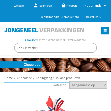
Welkom
Registreren
Inloggen
Winkelmandje
(0)
product(en)
Bestellijst
(0)
€ 350,00
voor gratis zending in NL (excl. wadden).
Home
/
Chocolade
/
Koningsdag / Holland producten
Sorteer op