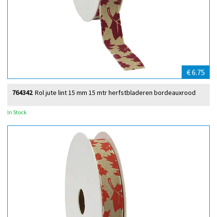
€ 6.75
764342
Rol jute lint 15 mm 15 mtr herfstbladeren bordeauxrood
In Stock