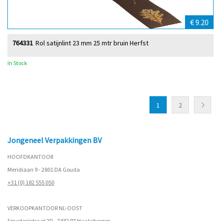
€ 9.20
764331
Rol satijnlint 23 mm 25 mtr bruin Herfst
In Stock
1
2
Jongeneel Verpakkingen BV
HOOFDKANTOOR
Meridiaan 9 - 2801 DA Gouda
+31 (0) 182 555 050
VERKOOPKANTOOR NL-OOST
Smederijstraat 2D - 7482 PZ Haaksbergen