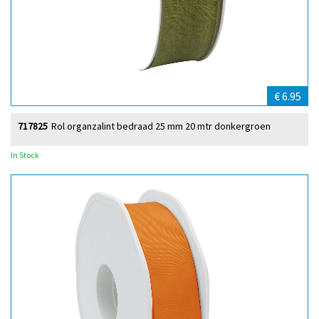
€ 6.95
717825
Rol organzalint bedraad 25 mm 20 mtr donkergroen
In Stock