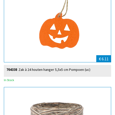
€ 6.11
764338
Zak à 24 houten hanger 5,5x5 cm Pompoen (uc)
In Stock