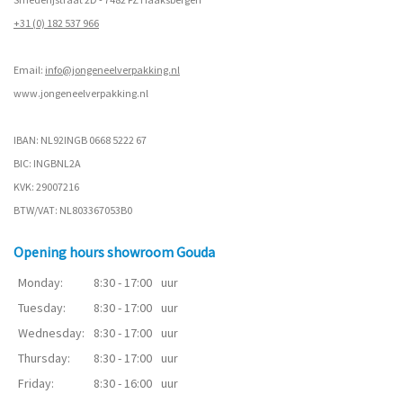
+31 (0) 182 537 966
Email:
info@jongeneelverpakking.nl
www.
jongeneelverpakking.nl
IBAN: NL92INGB 0668 5222 67
BIC: INGBNL2A
KVK: 29007216
BTW/VAT: NL803367053B0
Opening hours showroom Gouda
Monday:
8:30 - 17:00
uur
Tuesday:
8:30 - 17:00
uur
Wednesday:
8:30 - 17:00
uur
Thursday:
8:30 - 17:00
uur
Friday:
8:30 - 16:00
uur