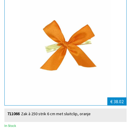
€ 38.02
711066
Zak à 250 strik 6 cm met sluitclip, oranje
In Stock