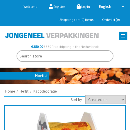
Welcome
Register
Log in
Shopping cart
(0)
items
Orderlist
(0)
€ 350.00
€ 350 Free shipping in the Netherlands
Home
/
Herfst
/
Kadodecoratie
Sort by