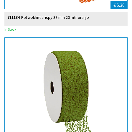
€ 5.30
711134
Rol weblint crispy 38 mm 20 mtr oranje
In Stock