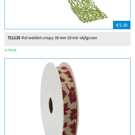
€ 5.30
711125
Rol weblint crispy 38 mm 20 mtr olijfgroen
In Stock