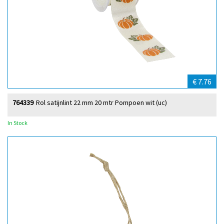
€ 7.76
764339
Rol satijnlint 22 mm 20 mtr Pompoen wit (uc)
In Stock