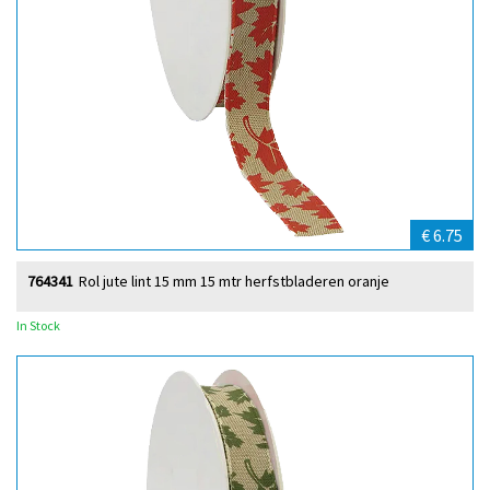
€ 6.75
764341
Rol jute lint 15 mm 15 mtr herfstbladeren oranje
In Stock