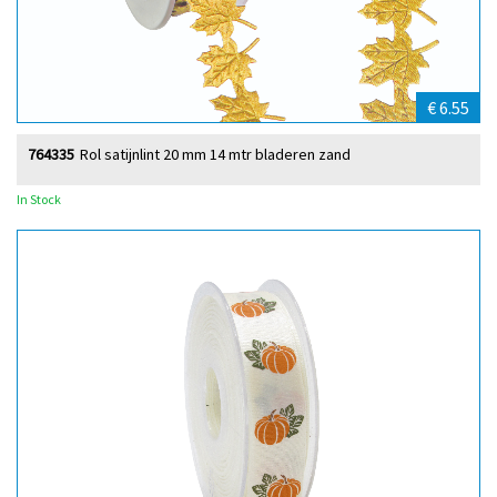
€ 6.55
764335
Rol satijnlint 20 mm 14 mtr bladeren zand
In Stock