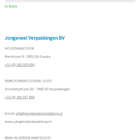
In Stock
Jongeneel Verpakkingen BV
HOOFDKANTOOR
Meridiaan 9 - 2801 DA Gouda
+31 (0) 182 555 050
VERKOOPKANTOOR NL-OOST
Smederijstraat 2D - 7482 PZ Haaksbergen
+31 (0) 182 537 966
Email:
info@jongeneelverpakking.nl
www.
jongeneelverpakking.nl
IBAN: NL92INGB 0668 5222 67