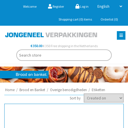
Welcome
Register
Log in
Shopping cart
(0)
items
Orderlist
(0)
€ 350.00
€ 350 Free shipping in the Netherlands
Home
/
Brood en Banket
/
Overige benodigdheden
/
Etiketten
Sort by