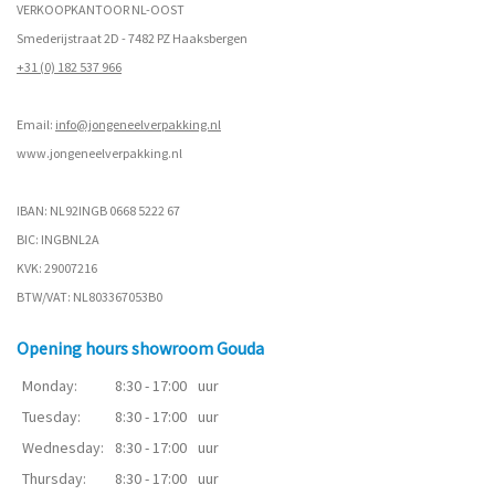
VERKOOPKANTOOR NL-OOST
Smederijstraat 2D - 7482 PZ Haaksbergen
+31 (0) 182 537 966
Email:
info@jongeneelverpakking.nl
www.
jongeneelverpakking.nl
IBAN: NL92INGB 0668 5222 67
BIC: INGBNL2A
KVK: 29007216
BTW/VAT: NL803367053B0
Opening hours showroom Gouda
Monday:
8:30 - 17:00
uur
Tuesday:
8:30 - 17:00
uur
Wednesday:
8:30 - 17:00
uur
Thursday:
8:30 - 17:00
uur