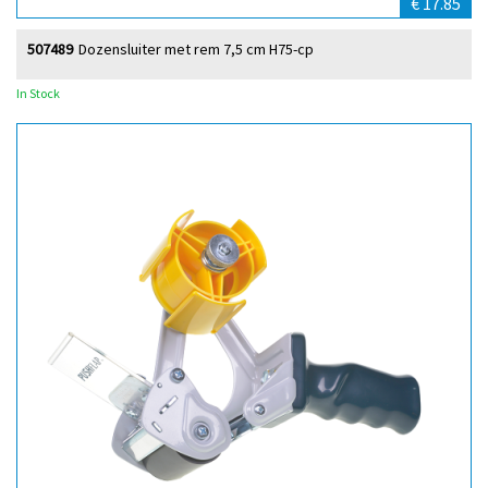
€ 17.85
507489
Dozensluiter met rem 7,5 cm H75-cp
In Stock