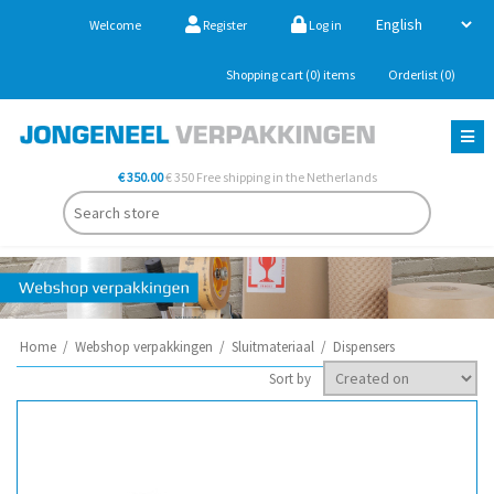
Welcome
Register
Log in
Shopping cart
(0)
items
Orderlist
(0)
€ 350.00
€ 350 Free shipping in the Netherlands
Home
/
Webshop verpakkingen
/
Sluitmateriaal
/
Dispensers
Sort by