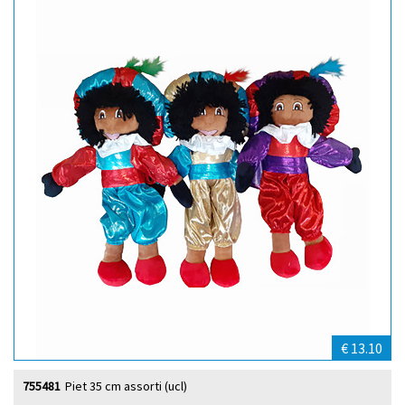
€ 13.10
755481
Piet 35 cm assorti (ucl)