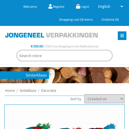
Welcome
Register
Log in
Shopping cart
(0)
items
Orderlist
(0)
€ 350.00
€ 350 Free shipping in the Netherlands
Home
/
Sinterklaas
/
Decoratie
Sort by