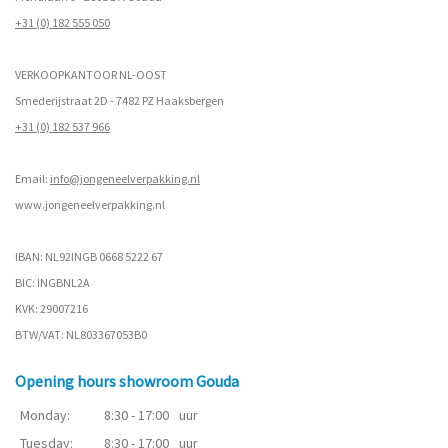
+31 (0) 182 555 050
VERKOOPKANTOOR NL-OOST
Smederijstraat 2D - 7482 PZ Haaksbergen
+31 (0) 182 537 966
Email:
info@jongeneelverpakking.nl
www.
jongeneelverpakking.nl
IBAN: NL92INGB 0668 5222 67
BIC: INGBNL2A
KVK: 29007216
BTW/VAT: NL803367053B0
Opening hours showroom Gouda
Monday:
8:30 - 17:00
uur
Tuesday:
8:30 - 17:00
uur