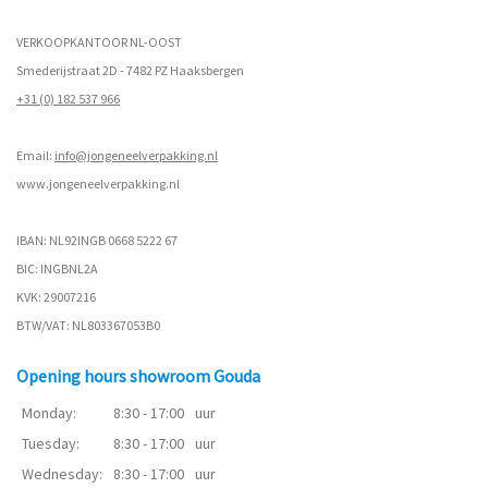
VERKOOPKANTOOR NL-OOST
Smederijstraat 2D - 7482 PZ Haaksbergen
+31 (0) 182 537 966
Email:
info@jongeneelverpakking.nl
www.
jongeneelverpakking.nl
IBAN: NL92INGB 0668 5222 67
BIC: INGBNL2A
KVK: 29007216
BTW/VAT: NL803367053B0
Opening hours showroom Gouda
Monday:
8:30 - 17:00
uur
Tuesday:
8:30 - 17:00
uur
Wednesday:
8:30 - 17:00
uur