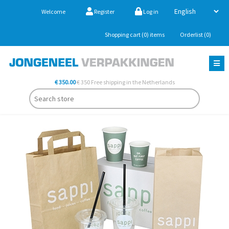
Welcome
Register
Log in
Shopping cart
(0)
items
Orderlist
(0)
€ 350.00
€ 350 Free shipping in the Netherlands