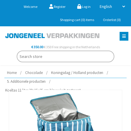
Welcome
Register
Log in
Shopping cart
(0)
items
Orderlist
(0)
€ 350.00
€ 350 Free shipping in the Netherlands
Home
/
Chocolade
/
Koningsdag / Holland producten
/
5. Additionele producten
/
Koeltas 11 liter 30x15x25 cm blauw/wit gestreept