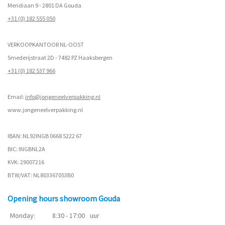
Meridiaan 9 - 2801 DA Gouda
+31 (0) 182 555 050
VERKOOPKANTOOR NL-OOST
Smederijstraat 2D - 7482 PZ Haaksbergen
+31 (0) 182 537 966
Email:
info@jongeneelverpakking.nl
www.
jongeneelverpakking.nl
IBAN: NL92INGB 0668 5222 67
BIC: INGBNL2A
KVK: 29007216
BTW/VAT: NL803367053B0
Opening hours showroom Gouda
Monday:
8:30 - 17:00
uur