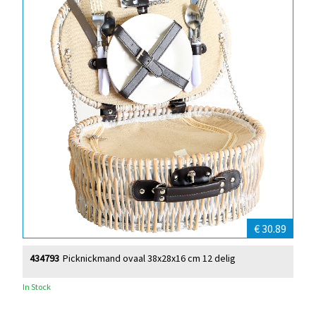
€ 30.89
434793
Picknickmand ovaal 38x28x16 cm 12 delig
In Stock