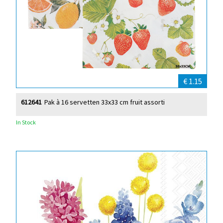
€ 1.15
612641
Pak à 16 servetten 33x33 cm fruit assorti
In Stock