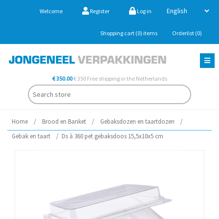
Welcome
Register
Log in
Shopping cart
(0)
items
Orderlist
(0)
€ 350.00
€ 350 Free shipping in the Netherlands
Home
/
Brood en Banket
/
Gebaksdozen en taartdozen
/
Gebak en taart
/
Ds à 360 pet gebaksdoos 15,5x10x5 cm