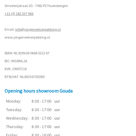
Smederijstraat 2D - 7482 PZ Haaksbergen
+31 (0) 182 537 966
Email:
info@jongeneelverpakking.nl
www.
jongeneelverpakking.nl
IBAN: NL92INGB 0668 5222 67
BIC: INGBNL2A
KVK: 29007216
BTW/VAT: NL803367053B0
Opening hours showroom Gouda
Monday:
8:30 - 17:00
uur
Tuesday:
8:30 - 17:00
uur
Wednesday:
8:30 - 17:00
uur
Thursday:
8:30 - 17:00
uur
Friday:
8:30 - 16:00
uur