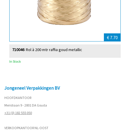
€ 7.70
710046
Rol à 200 mtr raffia goud metallic
In Stock
Jongeneel Verpakkingen BV
HOOFDKANTOOR
Meridiaan 9 - 2801 DA Gouda
+31 (0) 182 555 050
VERKOOPKANTOOR NL-OOST