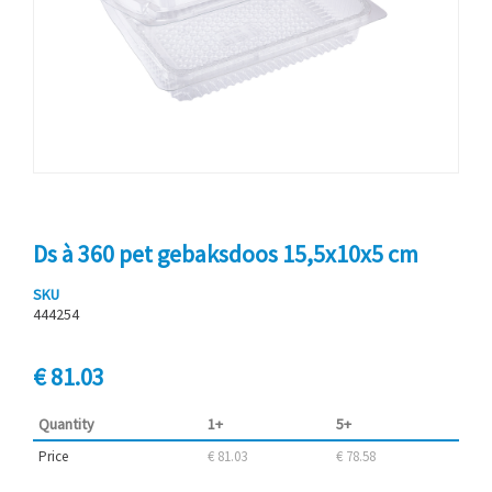
Ds à 360 pet gebaksdoos 15,5x10x5 cm
SKU
444254
€ 81.03
Quantity
1+
5+
Price
€ 81.03
€ 78.58